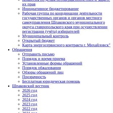
их прав
Инициативное бюджетирование
Рабочая группа по координации деятельности
государственных органов и органов местного
самоуправления Шпаковского муниципального
округа ставропольского края при осуществлении
регистрации (учёта) избирателей
Муниципальный контроль
Открытый бюджет
Карта энергосервисного контракта г. Михайловск"
Обращения
Отправить письмо
Порядок и время приема
Установленные формы обращений
Порядок обжалования
Обзоры обращений лиц
Прозрачность
Бесплатная юридическая помощь
Шпаковский вестник
2026 год
2025 год
2024 год
2023 год
2022 год