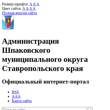
Размер шрифта:
A
A
A
Цвет сайта:
A
A
A
A
Полная версия сайта
Администрация
Шпаковского
муниципального округа
Ставропольского края
Официальный интернет-портал
RSS
AAA
Карта сайта