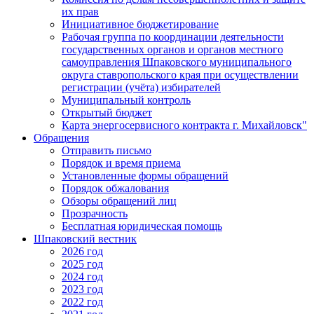
их прав
Инициативное бюджетирование
Рабочая группа по координации деятельности
государственных органов и органов местного
самоуправления Шпаковского муниципального
округа ставропольского края при осуществлении
регистрации (учёта) избирателей
Муниципальный контроль
Открытый бюджет
Карта энергосервисного контракта г. Михайловск"
Обращения
Отправить письмо
Порядок и время приема
Установленные формы обращений
Порядок обжалования
Обзоры обращений лиц
Прозрачность
Бесплатная юридическая помощь
Шпаковский вестник
2026 год
2025 год
2024 год
2023 год
2022 год