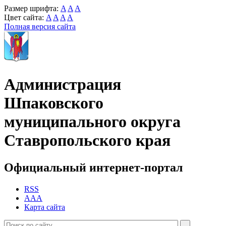
Размер шрифта:
A
A
A
Цвет сайта:
A
A
A
A
Полная версия сайта
Администрация
Шпаковского
муниципального округа
Ставропольского края
Официальный интернет-портал
RSS
AAA
Карта сайта