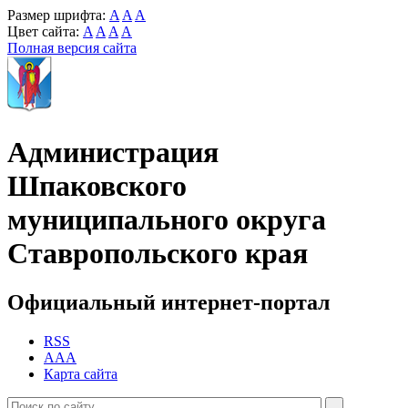
Размер шрифта:
A
A
A
Цвет сайта:
A
A
A
A
Полная версия сайта
Администрация
Шпаковского
муниципального округа
Ставропольского края
Официальный интернет-портал
RSS
AAA
Карта сайта