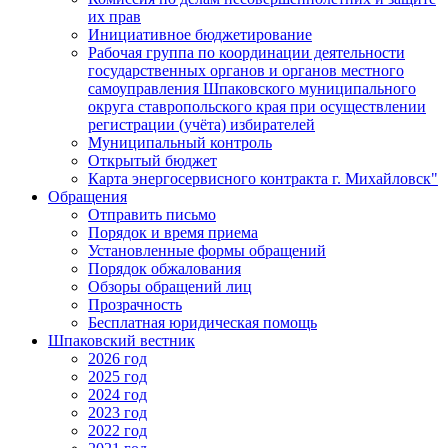
их прав
Инициативное бюджетирование
Рабочая группа по координации деятельности
государственных органов и органов местного
самоуправления Шпаковского муниципального
округа ставропольского края при осуществлении
регистрации (учёта) избирателей
Муниципальный контроль
Открытый бюджет
Карта энергосервисного контракта г. Михайловск"
Обращения
Отправить письмо
Порядок и время приема
Установленные формы обращений
Порядок обжалования
Обзоры обращений лиц
Прозрачность
Бесплатная юридическая помощь
Шпаковский вестник
2026 год
2025 год
2024 год
2023 год
2022 год