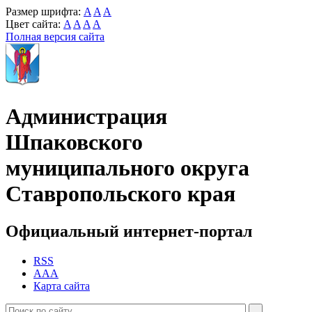
Размер шрифта:
A
A
A
Цвет сайта:
A
A
A
A
Полная версия сайта
Администрация
Шпаковского
муниципального округа
Ставропольского края
Официальный интернет-портал
RSS
AAA
Карта сайта