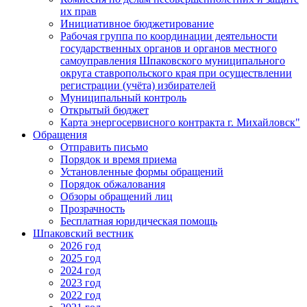
их прав
Инициативное бюджетирование
Рабочая группа по координации деятельности
государственных органов и органов местного
самоуправления Шпаковского муниципального
округа ставропольского края при осуществлении
регистрации (учёта) избирателей
Муниципальный контроль
Открытый бюджет
Карта энергосервисного контракта г. Михайловск"
Обращения
Отправить письмо
Порядок и время приема
Установленные формы обращений
Порядок обжалования
Обзоры обращений лиц
Прозрачность
Бесплатная юридическая помощь
Шпаковский вестник
2026 год
2025 год
2024 год
2023 год
2022 год