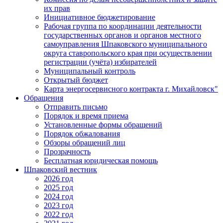
их прав
Инициативное бюджетирование
Рабочая группа по координации деятельности
государственных органов и органов местного
самоуправления Шпаковского муниципального
округа ставропольского края при осуществлении
регистрации (учёта) избирателей
Муниципальный контроль
Открытый бюджет
Карта энергосервисного контракта г. Михайловск"
Обращения
Отправить письмо
Порядок и время приема
Установленные формы обращений
Порядок обжалования
Обзоры обращений лиц
Прозрачность
Бесплатная юридическая помощь
Шпаковский вестник
2026 год
2025 год
2024 год
2023 год
2022 год