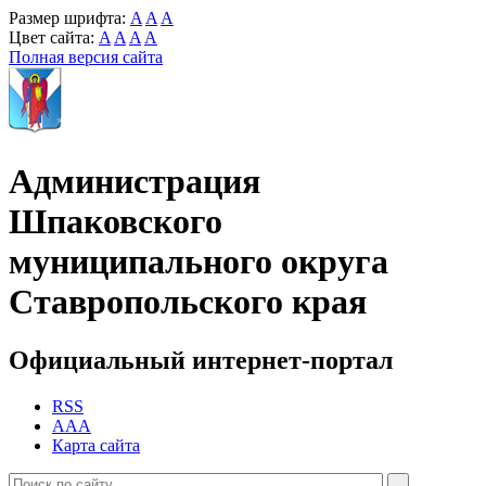
Размер шрифта:
A
A
A
Цвет сайта:
A
A
A
A
Полная версия сайта
Администрация
Шпаковского
муниципального округа
Ставропольского края
Официальный интернет-портал
RSS
AAA
Карта сайта