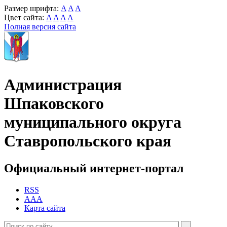
Размер шрифта:
A
A
A
Цвет сайта:
A
A
A
A
Полная версия сайта
Администрация
Шпаковского
муниципального округа
Ставропольского края
Официальный интернет-портал
RSS
AAA
Карта сайта