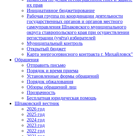
их прав
Инициативное бюджетирование
Рабочая группа по координации деятельности
государственных органов и органов местного
самоуправления Шпаковского муниципального
округа ставропольского края при осуществлении
регистрации (учёта) избирателей
Муниципальный контроль
Открытый бюджет
Карта энергосервисного контракта г. Михайловск"
Обращения
Отправить письмо
Порядок и время приема
Установленные формы обращений
Порядок обжалования
Обзоры обращений лиц
Прозрачность
Бесплатная юридическая помощь
Шпаковский вестник
2026 год
2025 год
2024 год
2023 год
2022 год