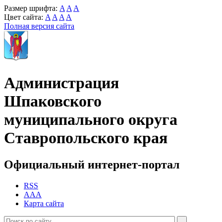
Размер шрифта:
A
A
A
Цвет сайта:
A
A
A
A
Полная версия сайта
Администрация
Шпаковского
муниципального округа
Ставропольского края
Официальный интернет-портал
RSS
AAA
Карта сайта