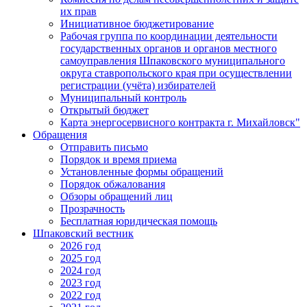
их прав
Инициативное бюджетирование
Рабочая группа по координации деятельности
государственных органов и органов местного
самоуправления Шпаковского муниципального
округа ставропольского края при осуществлении
регистрации (учёта) избирателей
Муниципальный контроль
Открытый бюджет
Карта энергосервисного контракта г. Михайловск"
Обращения
Отправить письмо
Порядок и время приема
Установленные формы обращений
Порядок обжалования
Обзоры обращений лиц
Прозрачность
Бесплатная юридическая помощь
Шпаковский вестник
2026 год
2025 год
2024 год
2023 год
2022 год