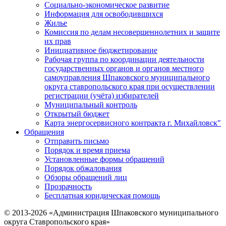
Социально-экономическое развитие
Информация для освободившихся
Жилье
Комиссия по делам несовершеннолетних и защите
их прав
Инициативное бюджетирование
Рабочая группа по координации деятельности
государственных органов и органов местного
самоуправления Шпаковского муниципального
округа ставропольского края при осуществлении
регистрации (учёта) избирателей
Муниципальный контроль
Открытый бюджет
Карта энергосервисного контракта г. Михайловск"
Обращения
Отправить письмо
Порядок и время приема
Установленные формы обращений
Порядок обжалования
Обзоры обращений лиц
Прозрачность
Бесплатная юридическая помощь
© 2013-2026 «Администрация Шпаковского муниципального
округа Ставропольского края»