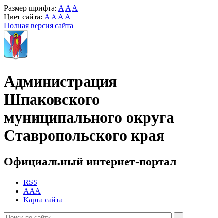
Размер шрифта:
A
A
A
Цвет сайта:
A
A
A
A
Полная версия сайта
Администрация
Шпаковского
муниципального округа
Ставропольского края
Официальный интернет-портал
RSS
AAA
Карта сайта