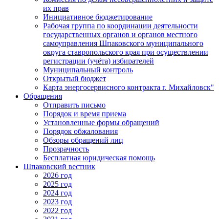
их прав
Инициативное бюджетирование
Рабочая группа по координации деятельности
государственных органов и органов местного
самоуправления Шпаковского муниципального
округа ставропольского края при осуществлении
регистрации (учёта) избирателей
Муниципальный контроль
Открытый бюджет
Карта энергосервисного контракта г. Михайловск"
Обращения
Отправить письмо
Порядок и время приема
Установленные формы обращений
Порядок обжалования
Обзоры обращений лиц
Прозрачность
Бесплатная юридическая помощь
Шпаковский вестник
2026 год
2025 год
2024 год
2023 год
2022 год