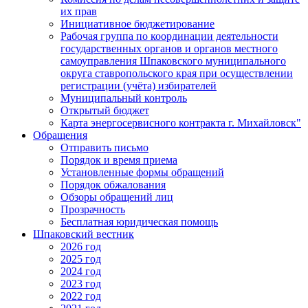
их прав
Инициативное бюджетирование
Рабочая группа по координации деятельности
государственных органов и органов местного
самоуправления Шпаковского муниципального
округа ставропольского края при осуществлении
регистрации (учёта) избирателей
Муниципальный контроль
Открытый бюджет
Карта энергосервисного контракта г. Михайловск"
Обращения
Отправить письмо
Порядок и время приема
Установленные формы обращений
Порядок обжалования
Обзоры обращений лиц
Прозрачность
Бесплатная юридическая помощь
Шпаковский вестник
2026 год
2025 год
2024 год
2023 год
2022 год