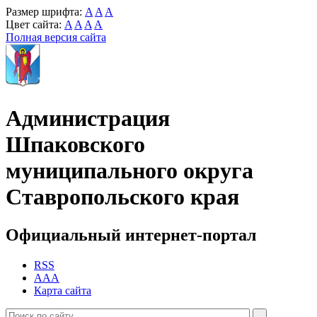
Размер шрифта:
A
A
A
Цвет сайта:
A
A
A
A
Полная версия сайта
Администрация
Шпаковского
муниципального округа
Ставропольского края
Официальный интернет-портал
RSS
AAA
Карта сайта