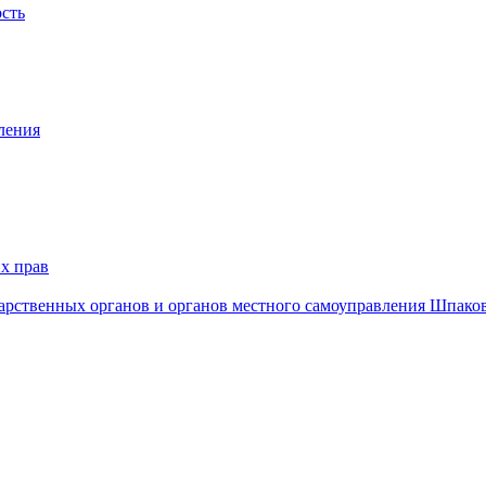
ость
ления
х прав
дарственных органов и органов местного самоуправления Шпако