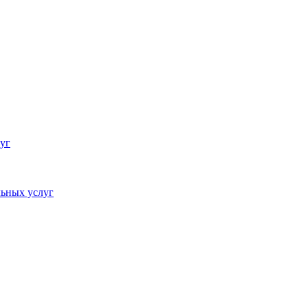
уг
ьных услуг