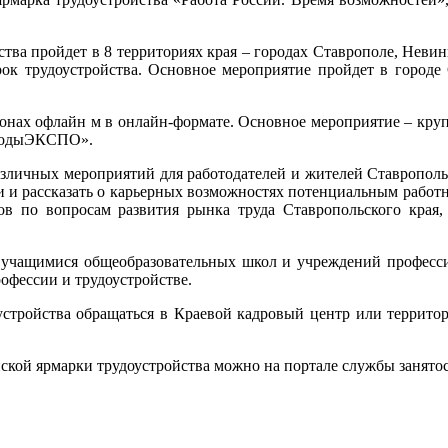
пройдет в 8 территориях края – городах Ставрополе, Невинно
ок трудоустройства. Основное мероприятие пройдет в городе 
х офлайн м в онлайн-формате. Основное мероприятие – крупн
нводыЭКСПО».
ных мероприятий для работодателей и жителей Ставропольског
ии и рассказать о карьерных возможностях потенциальным работ
ов по вопросам развития рынка труда Ставропольского края
щимися общеобразовательных школ и учреждений профессио
офессии и трудоустройстве.
йства обращаться в Краевой кадровый центр или территориа
 ярмарки трудоустройства можно на портале службы занятости 