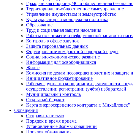
Гражданская оборона, ЧС и общественная безопасн
Территориально-общественное самоуправление
Управление имуществом и землеустройство
Культура, спорт и молодежная политика
Образование
Труд и социальная защита населения
Работы по снижению неформальной занятости насе
Контроль в сфере закупок
Защита персональных данных
Формирование комфортной городской среды
Социально-экономическое развитие
Информация для освободившихся
Жилье
Комиссия по делам несовершеннолетних и защите и
Инициативное бюджетирование
Рабочая группа по координации деятельности госу
осуществлении регистрации (учёта) избирателей
Муниципальный контроль
Открытый бюджет
Карта энергосервисного контракта г. Михайловск"
Обращения
Отправить письмо
Порядок и время приема
Установленные формы обращений
Порядок обжалования