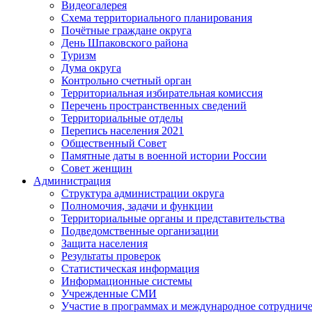
Видеогалерея
Схема территориального планирования
Почётные граждане округа
День Шпаковского района
Туризм
Дума округа
Контрольно счетный орган
Территориальная избирательная комиссия
Перечень пространственных сведений
Территориальные отделы
Перепись населения 2021
Общественный Совет
Памятные даты в военной истории России
Совет женщин
Администрация
Структура администрации округа
Полномочия, задачи и функции
Территориальные органы и представительства
Подведомственные организации
Защита населения
Результаты проверок
Статистическая информация
Информационные системы
Учрежденные СМИ
Участие в программах и международное сотруднич