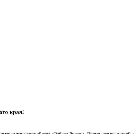
ого края!
ярмарка трудоустройства «Работа России. Время возможностей», 