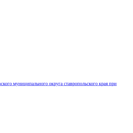
вского муниципального округа ставропольского края при