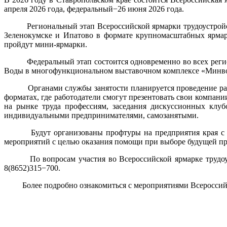
апреля 2026 года, федеральный−26 июня 2026 года.
Региональный этап Всероссийской ярмарки трудоустройства 
Зеленокумске и Ипатово в формате крупномасштабных ярмар
пройдут мини-ярмарки.
Федеральный этап состоится одновременно во всех региона
Воды в многофункциональном выставочном комплексе «Ми
Органами службы занятости планируется проведение различ
форматах, где работодатели смогут презентовать свои компан
на рынке труда профессиям, заседания дискуссионных клуб
индивидуальными предпринимателями, самозанятыми.
Будут организованы профтуры на предприятия края с уча
мероприятий с целью оказания помощи при выборе будущей пр
По вопросам участия во Всероссийской ярмарке трудоустро
8(8652)315−700.
Более подробно ознакомиться с мероприятиями Всероссийской