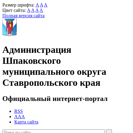
Размер шрифта:
A
A
A
Цвет сайта:
A
A
A
A
Полная версия сайта
Администрация
Шпаковского
муниципального округа
Ставропольского края
Официальный интернет-портал
RSS
AAA
Карта сайта