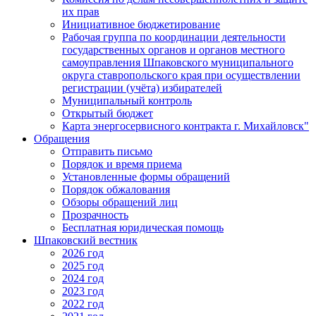
их прав
Инициативное бюджетирование
Рабочая группа по координации деятельности
государственных органов и органов местного
самоуправления Шпаковского муниципального
округа ставропольского края при осуществлении
регистрации (учёта) избирателей
Муниципальный контроль
Открытый бюджет
Карта энергосервисного контракта г. Михайловск"
Обращения
Отправить письмо
Порядок и время приема
Установленные формы обращений
Порядок обжалования
Обзоры обращений лиц
Прозрачность
Бесплатная юридическая помощь
Шпаковский вестник
2026 год
2025 год
2024 год
2023 год
2022 год