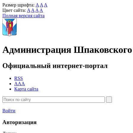
Размер шрифта:
A
A
A
Цвет сайта:
A
A
A
A
Полная версия сайта
Администрация Шпаковского 
Официальный интернет-портал
RSS
AAA
Карта сайта
Войти
Авторизация