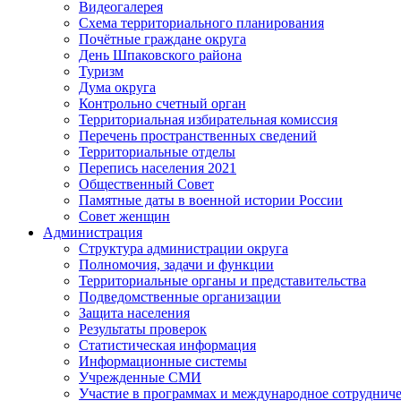
Видеогалерея
Схема территориального планирования
Почётные граждане округа
День Шпаковского района
Туризм
Дума округа
Контрольно счетный орган
Территориальная избирательная комиссия
Перечень пространственных сведений
Территориальные отделы
Перепись населения 2021
Общественный Совет
Памятные даты в военной истории России
Совет женщин
Администрация
Структура администрации округа
Полномочия, задачи и функции
Территориальные органы и представительства
Подведомственные организации
Защита населения
Результаты проверок
Статистическая информация
Информационные системы
Учрежденные СМИ
Участие в программах и международное сотруднич