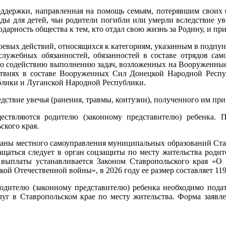
оддержки, направленная на помощь семьям, потерявшим своих б
ды для детей, чьи родители погибли или умерли вследствие ув
дарность общества к тем, кто отдал свою жизнь за Родину, и пр
оевых действий, относящихся к категориям, указанным в подпунк
ужебных обязанностей, обязанностей в составе отрядов само
по содействию выполнению задач, возложенных на Вооруженны
йствиях в составе Вооруженных Сил Донецкой Народной Респ
лики и Луганской Народной Республики.
ледствие увечья (ранения, травмы, контузии), полученного им п
ствляются родителю (законному представителю) ребенка. П
кого края.
рганы местного самоуправления муниципальных образований Ста
аться следует в орган соцзащиты по месту жительства родите
 выплаты устанавливается Законом Ставропольского края «О
ой Отечественной войны», в 2026 году ее размер составляет 119
одителю (законному представителю) ребенка необходимо пода
уг в Ставропольском крае по месту жительства. Форма заявл