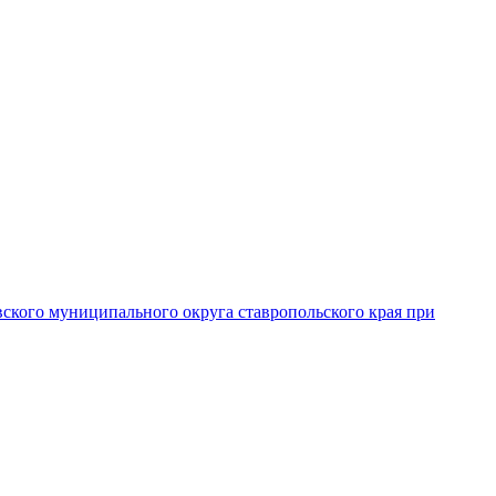
вского муниципального округа ставропольского края при