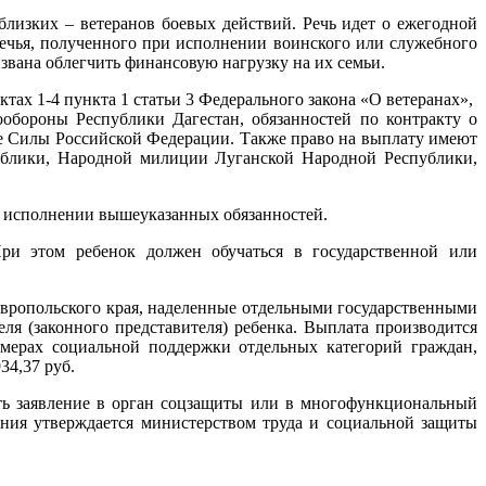
лизких – ветеранов боевых действий. Речь идет о ежегодной
ечья, полученного при исполнении воинского или служебного
извана облегчить финансовую нагрузку на их семьи.
тах 1-4 пункта 1 статьи 3 Федерального закона «О ветеранах»,
обороны Республики Дагестан, обязанностей по контракту о
е Силы Российской Федерации. Также право на выплату имеют
ублики, Народной милиции Луганской Народной Республики,
ри исполнении вышеуказанных обязанностей.
ри этом ребенок должен обучаться в государственной или
вропольского края, наделенные отдельными государственными
ля (законного представителя) ребенка. Выплата производится
 мерах социальной поддержки отдельных категорий граждан,
34,37 руб.
ть заявление в орган соцзащиты или в многофункциональный
ения утверждается министерством труда и социальной защиты