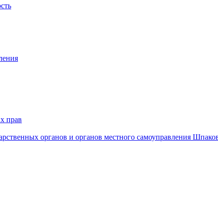
ость
ления
х прав
дарственных органов и органов местного самоуправления Шпако