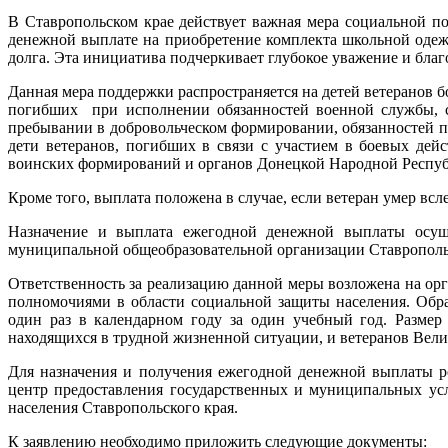
В Ставропольском крае действует важная мера социальной п
денежной выплате на приобретение комплекта школьной одеж
долга. Эта инициатива подчеркивает глубокое уважение и благо
Данная мера поддержки распространяется на детей ветеранов б
погибших при исполнении обязанностей военной службы, сл
пребывании в добровольческом формировании, обязанностей 
дети ветеранов, погибших в связи с участием в боевых де
воинских формирований и органов Донецкой Народной Респуб
Кроме того, выплата положена в случае, если ветеран умер вс
Назначение и выплата ежегодной денежной выплаты осуще
муниципальной общеобразовательной организации Ставропольс
Ответственность за реализацию данной меры возложена на о
полномочиями в области социальной защиты населения. Обращ
один раз в календарном году за один учебный год. Размер
находящихся в трудной жизненной ситуации, и ветеранов Велик
Для назначения и получения ежегодной денежной выплаты р
центр предоставления государственных и муниципальных усл
населения Ставропольского края.
К заявлению необходимо приложить следующие документы: