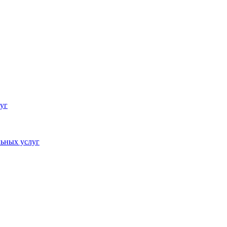
уг
ьных услуг