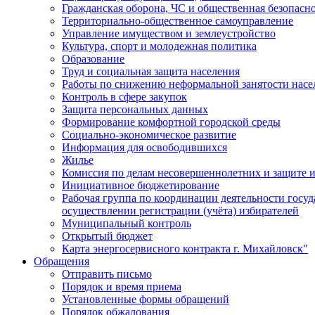
Гражданская оборона, ЧС и общественная безопасн
Территориально-общественное самоуправление
Управление имуществом и землеустройство
Культура, спорт и молодежная политика
Образование
Труд и социальная защита населения
Работы по снижению неформальной занятости насе
Контроль в сфере закупок
Защита персональных данных
Формирование комфортной городской среды
Социально-экономическое развитие
Информация для освободившихся
Жилье
Комиссия по делам несовершеннолетних и защите и
Инициативное бюджетирование
Рабочая группа по координации деятельности госу
осуществлении регистрации (учёта) избирателей
Муниципальный контроль
Открытый бюджет
Карта энергосервисного контракта г. Михайловск"
Обращения
Отправить письмо
Порядок и время приема
Установленные формы обращений
Порядок обжалования