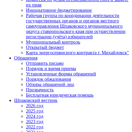
их прав
Инициативное бюджетирование
Рабочая группа по координации деятельности
государственных органов и органов местного
самоуправления Шпаковского муниципального
округа ставропольского края при осуществлении
регистрации (учёта) избирателей
Муниципальный контроль
Открытый бюджет
Карта энергосервисного контракта г. Михайловск"
Обращения
Отправить письмо
Порядок и время приема
Установленные формы обращений
Порядок обжалования
Обзоры обращений лиц
Прозрачность
Бесплатная юридическая помощь
Шпаковский вестник
2026 год
2025 год
2024 год
2023 год
2022 год