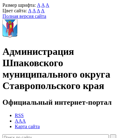
Размер шрифта:
A
A
A
Цвет сайта:
A
A
A
A
Полная версия сайта
Администрация
Шпаковского
муниципального округа
Ставропольского края
Официальный интернет-портал
RSS
AAA
Карта сайта