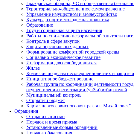
Гражданская оборона, ЧС и общественная безопасн
Территориально-общественное самоуправление
Управление имуществом и землеустройство
Культура, спорт и молодежная политика
Образование
Труд и социальная защита населения
Работы по снижению неформальной занятости насе
Контроль в сфере закупок
Защита персональных данных
Формирование комфортной городской среды
Социально-экономическое развитие
Информация для освободившихся
Жилье
Комиссия по делам несовершеннолетних и защите и
Инициативное бюджетирование
Рабочая группа по координации деятельности госу
осуществлении регистрации (учёта) избирателей
Муниципальный контроль
Открытый бюджет
Карта энергосервисного контракта г. Михайловск"
Обращения
Отправить письмо
Порядок и время приема
Установленные формы обращений
Порядок обжалования