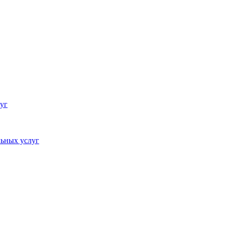
уг
ьных услуг