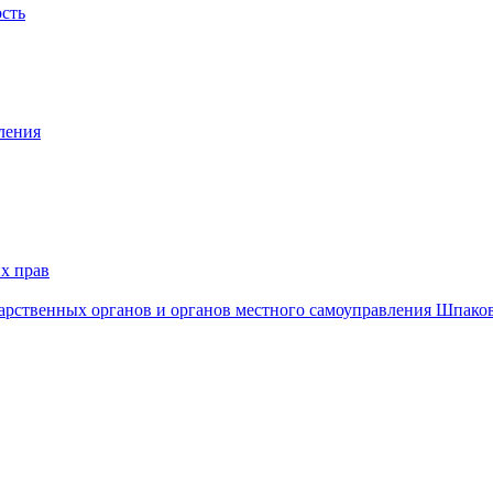
ость
ления
х прав
дарственных органов и органов местного самоуправления Шпако