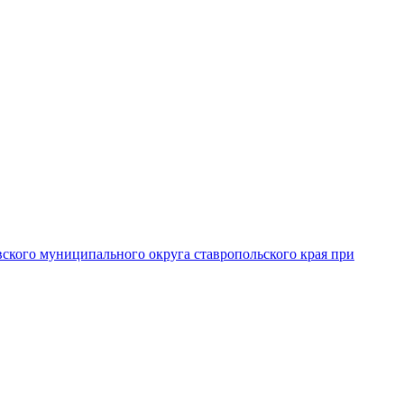
вского муниципального округа ставропольского края при