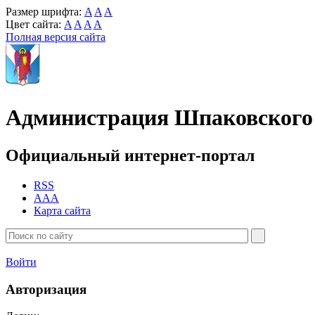
Размер шрифта:
A
A
A
Цвет сайта:
A
A
A
A
Полная версия сайта
Администрация Шпаковского 
Официальный интернет-портал
RSS
AAA
Карта сайта
Войти
Авторизация