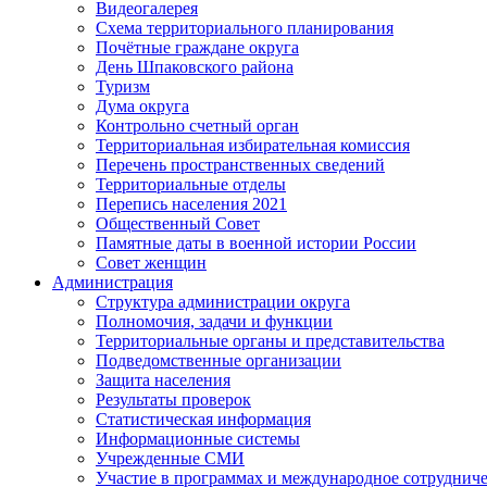
Видеогалерея
Схема территориального планирования
Почётные граждане округа
День Шпаковского района
Туризм
Дума округа
Контрольно счетный орган
Территориальная избирательная комиссия
Перечень пространственных сведений
Территориальные отделы
Перепись населения 2021
Общественный Совет
Памятные даты в военной истории России
Совет женщин
Администрация
Структура администрации округа
Полномочия, задачи и функции
Территориальные органы и представительства
Подведомственные организации
Защита населения
Результаты проверок
Статистическая информация
Информационные системы
Учрежденные СМИ
Участие в программах и международное сотруднич