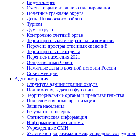
Видеогалерея
Схема территориального планирования
Почётные граждане округа
День Шпаковского района
Туризм
Дума округа
Контрольно счетный орган
Территориальная избирательная комиссия
Перечень пространственных сведений
Территориальные отделы
Перепись населения 2021
Общественный Совет
Памятные даты в военной истории России
Совет женщин
Администрация
Структура администрации округа
Полномочия, задачи и функции
Территориальные органы и представительства
Подведомственные организации
Защита населения
Результаты проверок
Статистическая информация
Информационные системы
Учрежденные СМИ
Участие в программах и международное сотруднич