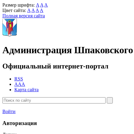
Размер шрифта:
A
A
A
Цвет сайта:
A
A
A
A
Полная версия сайта
Администрация Шпаковского 
Официальный интернет-портал
RSS
AAA
Карта сайта
Войти
Авторизация