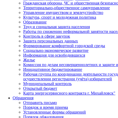
Гражданская оборона, ЧС и общественная безопасн
Территориально-общественное самоуправление
Управление имуществом и землеустройство
Культура, спорт и молодежная политика
Образование
Труд и социальная защита населения
Работы по снижению неформальной занятости насе
Контроль в сфере закупок
Защита персональных данных
Формирование комфортной городской среды
Социально-экономическое развитие
Информация для освободившихся
Жилье
Комиссия по делам несовершеннолетних и защите и
Инициативное бюджетирование
Рабочая группа по координации деятельности госу
осуществлении регистрации (учёта) избирателей
Муниципальный контроль
Открытый бюджет
Карта энергосервисного контракта г. Михайловск"
Обращения
Отправить письмо
Порядок и время приема
Установленные формы обращений
Порядок обжалования