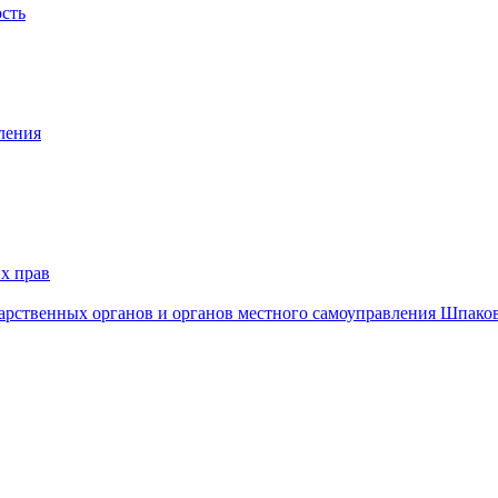
ость
ления
х прав
дарственных органов и органов местного самоуправления Шпако