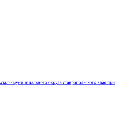
вского муниципального округа ставропольского края при