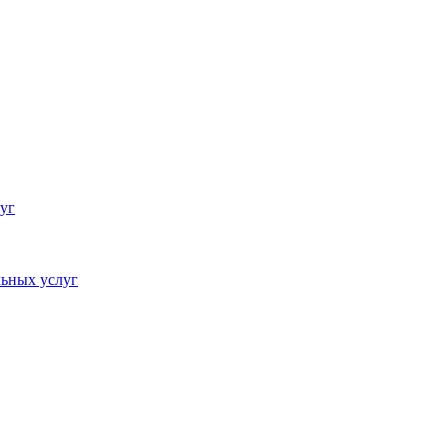
уг
ьных услуг