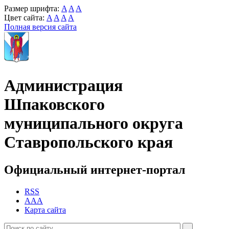
Размер шрифта:
A
A
A
Цвет сайта:
A
A
A
A
Полная версия сайта
Администрация
Шпаковского
муниципального округа
Ставропольского края
Официальный интернет-портал
RSS
AAA
Карта сайта