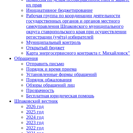
их прав
Инициативное бюджетирование
Рабочая группа по координации деятельности
государственных органов и органов местного
самоуправления Шпаковского муниципального
округа ставропольского края при осуществлении
регистрации (учёта) избирателей
Муниципальный контроль
Открытый бюджет
Карта энергосервисного контракта г. Михайловск"
Обращения
Отправить письмо
Порядок и время приема
Установленные формы обращений
Порядок обжалования
Обзоры обращений лиц
Прозрачность
Бесплатная юридическая помощь
Шпаковский вестник
2026 год
2025 год
2024 год
2023 год
2022 год