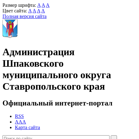
Размер шрифта:
A
A
A
Цвет сайта:
A
A
A
A
Полная версия сайта
Администрация
Шпаковского
муниципального округа
Ставропольского края
Официальный интернет-портал
RSS
AAA
Карта сайта