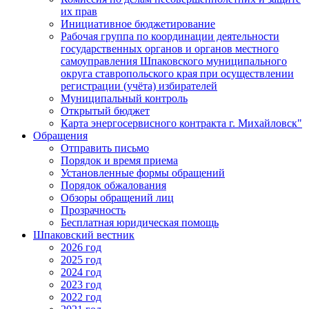
их прав
Инициативное бюджетирование
Рабочая группа по координации деятельности
государственных органов и органов местного
самоуправления Шпаковского муниципального
округа ставропольского края при осуществлении
регистрации (учёта) избирателей
Муниципальный контроль
Открытый бюджет
Карта энергосервисного контракта г. Михайловск"
Обращения
Отправить письмо
Порядок и время приема
Установленные формы обращений
Порядок обжалования
Обзоры обращений лиц
Прозрачность
Бесплатная юридическая помощь
Шпаковский вестник
2026 год
2025 год
2024 год
2023 год
2022 год