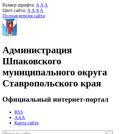
Размер шрифта:
A
A
A
Цвет сайта:
A
A
A
A
Полная версия сайта
Администрация
Шпаковского
муниципального округа
Ставропольского края
Официальный интернет-портал
RSS
AAA
Карта сайта