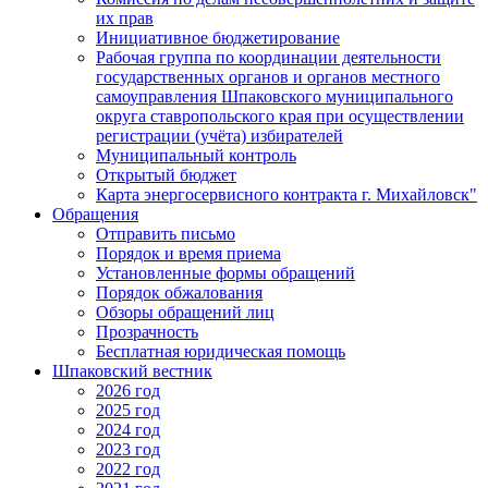
их прав
Инициативное бюджетирование
Рабочая группа по координации деятельности
государственных органов и органов местного
самоуправления Шпаковского муниципального
округа ставропольского края при осуществлении
регистрации (учёта) избирателей
Муниципальный контроль
Открытый бюджет
Карта энергосервисного контракта г. Михайловск"
Обращения
Отправить письмо
Порядок и время приема
Установленные формы обращений
Порядок обжалования
Обзоры обращений лиц
Прозрачность
Бесплатная юридическая помощь
Шпаковский вестник
2026 год
2025 год
2024 год
2023 год
2022 год