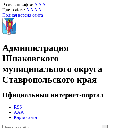
Размер шрифта:
A
A
A
Цвет сайта:
A
A
A
A
Полная версия сайта
Администрация
Шпаковского
муниципального округа
Ставропольского края
Официальный интернет-портал
RSS
AAA
Карта сайта