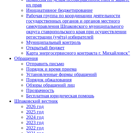
их прав
Инициативное бюджетирование
Рабочая группа по координации деятельности
государственных органов и органов местного
самоуправления Шпаковского муниципального
округа ставропольского края при осуществлении
регистрации (учёта) избирателей
Муниципальный контроль
Открытый бюджет
Карта энергосервисного контракта г. Михайловск"
Обращения
Отправить письмо
Порядок и время приема
Установленные формы обращений
Порядок обжалования
Обзоры обращений лиц
Прозрачность
Бесплатная юридическая помощь
Шпаковский вестник
2026 год
2025 год
2024 год
2023 год
2022 год