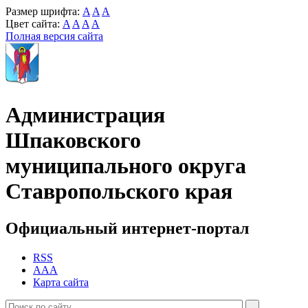
Размер шрифта:
A
A
A
Цвет сайта:
A
A
A
A
Полная версия сайта
Администрация
Шпаковского
муниципального округа
Ставропольского края
Официальный интернет-портал
RSS
AAA
Карта сайта