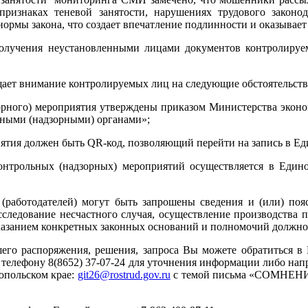
изнаках теневой занятости, нарушениях трудового законода
рмы закона, что создает впечатление подлинности и оказывает 
олучения неустановленными лицами документов контролируем
щает внимание контролируемых лиц на следующие обстоятельств
рного) мероприятия утверждены приказом Министерства эконом
ными (надзорными) органами»;
иятия должен быть QR-код, позволяющий перейти на запись в Е
нтрольных (надзорных) мероприятий осуществляется в Едино
(работодателей) могут быть запрошены сведения и (или) поя
сследование несчастного случая, осуществление производства 
казанием конкретных законных оснований и полномочий должно
его распоряжения, решения, запроса Вы можете обратиться в 
ну 8(8652) 37-07-24 для уточнения информации либо направ
опольском крае:
git26@rostrud.gov.ru
с темой письма «СОМНЕН