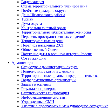
Видеогалерея
Схема территориального планирования
Почётные граждане округа
День Шпаковского района
Туризм
Дума округа
Контрольно счетный орган
Территориальная избирательная комиссия
Перечень пространственных сведений
Территориальные отделы
Перепись населения 2021
Общественный Совет
Памятные даты в военной истории России
Совет женщин
Администрация
Структура администрации округа
Полномочия, задачи и функции
Территориальные органы и представительства
Подведомственные организации
Защита населения
Результаты проверок
Статистическая информация
Информационные системы
Учрежденные СМИ
Участие в программах и международное сотруднич