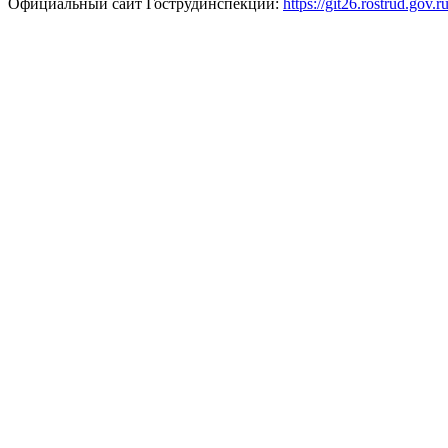
Официальный сайт Гострудинспекции:
https://git26.rostrud.gov.r