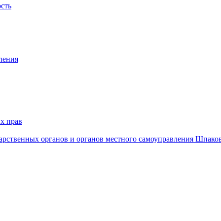
ость
ления
х прав
дарственных органов и органов местного самоуправления Шпако