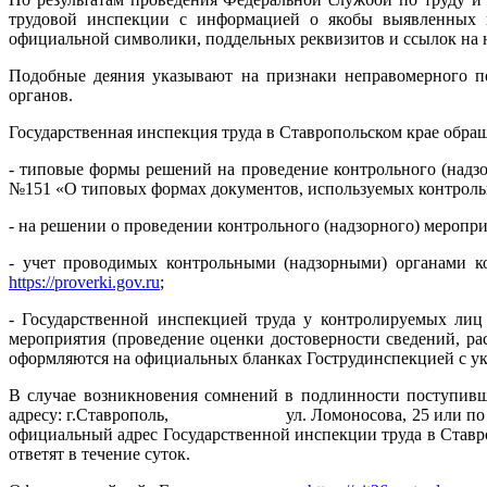
трудовой инспекции с информацией о якобы выявленных пр
официальной символики, поддельных реквизитов и ссылок на но
Подобные деяния указывают на признаки неправомерного п
органов.
Государственная инспекция труда в Ставропольском крае обра
- типовые формы решений на проведение контрольного (надзо
№151 «О типовых формах документов, используемых контроль
- на решении о проведении контрольного (надзорного) меропр
- учет проводимых контрольными (надзорными) органами ко
https://proverki.gov.ru
;
- Государственной инспекцией труда у контролируемых лиц 
мероприятия (проведение оценки достоверности сведений, ра
оформляются на официальных бланках Гострудинспекцией с у
В случае возникновения сомнений в подлинности поступивш
адресу: г.Ставрополь, ул. Ломоносова, 25 или по телефо
официальный адрес Государственной инспекции труда в Ставр
ответят в течение суток.