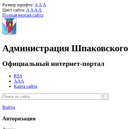
Размер шрифта:
A
A
A
Цвет сайта:
A
A
A
A
Полная версия сайта
Администрация Шпаковского 
Официальный интернет-портал
RSS
AAA
Карта сайта
Войти
Авторизация