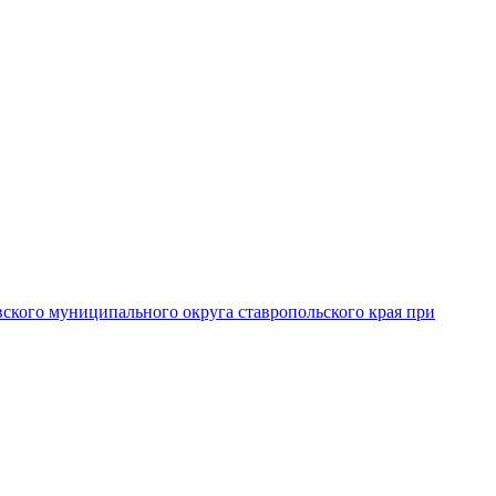
вского муниципального округа ставропольского края при