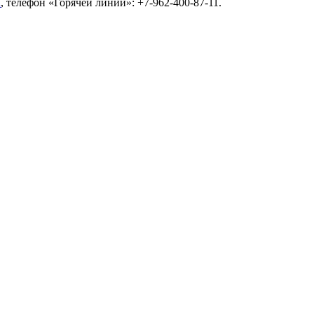
u
, телефон «Горячей линии»: +7-962-400-87-11.