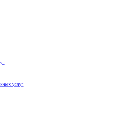
уг
ьных услуг