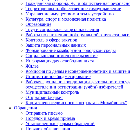
Гражданская оборона, ЧС и общественная безопасн
Территориально-общественное самоуправление
Управление имуществом и землеустройство
Культура, спорт и молодежная политика
Образование
Труд и социальная защита населения
Работы по снижению неформальной занятости насе
Контроль в сфере закупок
Защита персональных данных
Формирование комфортной городской среды
Социально-экономическое развитие
Информация для освободившихся
Жилье
Комиссия по делам несовершеннолетних и защите и
Инициативное бюджетирование
Рабочая группа по координации деятельности госу
осуществлении регистрации (учёта) избирателей
Муниципальный контроль
Открытый бюджет
Карта энергосервисного контракта г. Михайловск"
Обращения
Отправить письмо
Порядок и время приема
Установленные формы обращений
Порядок обжалования