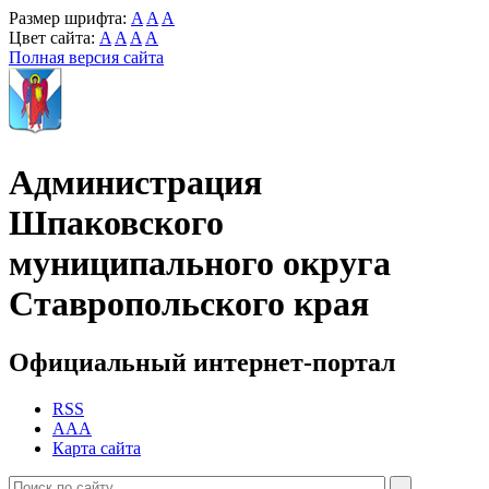
Размер шрифта:
A
A
A
Цвет сайта:
A
A
A
A
Полная версия сайта
Администрация
Шпаковского
муниципального округа
Ставропольского края
Официальный интернет-портал
RSS
AAA
Карта сайта