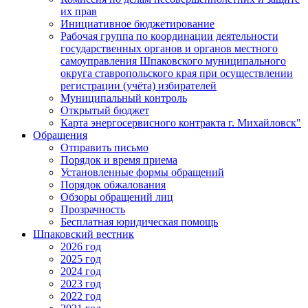
их прав
Инициативное бюджетирование
Рабочая группа по координации деятельности
государственных органов и органов местного
самоуправления Шпаковского муниципального
округа ставропольского края при осуществлении
регистрации (учёта) избирателей
Муниципальный контроль
Открытый бюджет
Карта энергосервисного контракта г. Михайловск"
Обращения
Отправить письмо
Порядок и время приема
Установленные формы обращений
Порядок обжалования
Обзоры обращений лиц
Прозрачность
Бесплатная юридическая помощь
Шпаковский вестник
2026 год
2025 год
2024 год
2023 год
2022 год