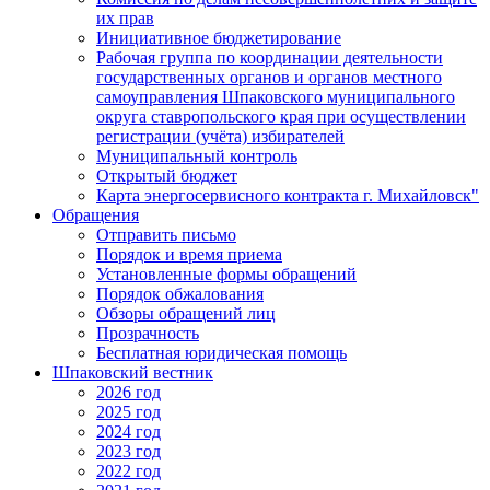
их прав
Инициативное бюджетирование
Рабочая группа по координации деятельности
государственных органов и органов местного
самоуправления Шпаковского муниципального
округа ставропольского края при осуществлении
регистрации (учёта) избирателей
Муниципальный контроль
Открытый бюджет
Карта энергосервисного контракта г. Михайловск"
Обращения
Отправить письмо
Порядок и время приема
Установленные формы обращений
Порядок обжалования
Обзоры обращений лиц
Прозрачность
Бесплатная юридическая помощь
Шпаковский вестник
2026 год
2025 год
2024 год
2023 год
2022 год