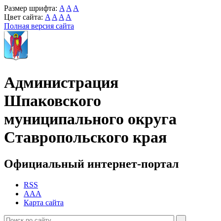
Размер шрифта:
A
A
A
Цвет сайта:
A
A
A
A
Полная версия сайта
Администрация
Шпаковского
муниципального округа
Ставропольского края
Официальный интернет-портал
RSS
AAA
Карта сайта