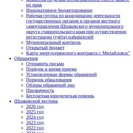
их прав
Инициативное бюджетирование
Рабочая группа по координации деятельности
государственных органов и органов местного
самоуправления Шпаковского муниципального
округа ставропольского края при осуществлении
регистрации (учёта) избирателей
Муниципальный контроль
Открытый бюджет
Карта энергосервисного контракта г. Михайловск"
Обращения
Отправить письмо
Порядок и время приема
Установленные формы обращений
Порядок обжалования
Обзоры обращений лиц
Прозрачность
Бесплатная юридическая помощь
Шпаковский вестник
2026 год
2025 год
2024 год
2023 год
2022 год