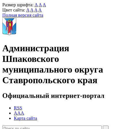
Размер шрифта:
A
A
A
Цвет сайта:
A
A
A
A
Полная версия сайта
Администрация
Шпаковского
муниципального округа
Ставропольского края
Официальный интернет-портал
RSS
AAA
Карта сайта