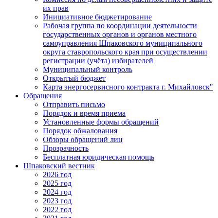
их прав
Инициативное бюджетирование
Рабочая группа по координации деятельности
государственных органов и органов местного
самоуправления Шпаковского муниципального
округа ставропольского края при осуществлении
регистрации (учёта) избирателей
Муниципальный контроль
Открытый бюджет
Карта энергосервисного контракта г. Михайловск"
Обращения
Отправить письмо
Порядок и время приема
Установленные формы обращений
Порядок обжалования
Обзоры обращений лиц
Прозрачность
Бесплатная юридическая помощь
Шпаковский вестник
2026 год
2025 год
2024 год
2023 год
2022 год