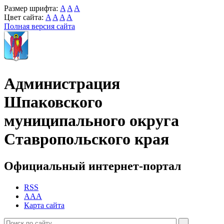
Размер шрифта:
A
A
A
Цвет сайта:
A
A
A
A
Полная версия сайта
Администрация
Шпаковского
муниципального округа
Ставропольского края
Официальный интернет-портал
RSS
AAA
Карта сайта