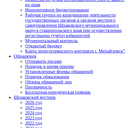
их прав
Инициативное бюджетирование
Рабочая группа по координации деятельности
государственных органов и органов местного
самоуправления Шпаковского муниципального
округа ставропольского края при осуществлении
регистрации (учёта) избирателей
Муниципальный контроль
Открытый бюджет
Карта энергосервисного контракта г. Михайловск"
Обращения
Отправить письмо
Порядок и время приема
Установленные формы обращений
Порядок обжалования
Обзоры обращений лиц
Прозрачность
Бесплатная юридическая помощь
Шпаковский вестник
2026 год
2025 год
2024 год
2023 год
2022 год