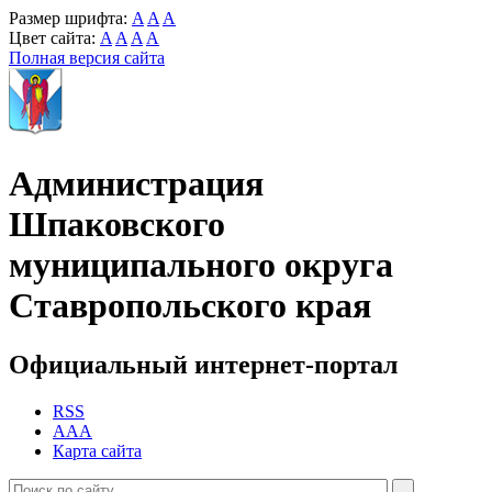
Размер шрифта:
A
A
A
Цвет сайта:
A
A
A
A
Полная версия сайта
Администрация
Шпаковского
муниципального округа
Ставропольского края
Официальный интернет-портал
RSS
AAA
Карта сайта