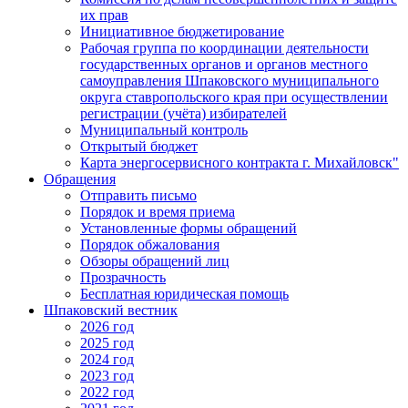
их прав
Инициативное бюджетирование
Рабочая группа по координации деятельности
государственных органов и органов местного
самоуправления Шпаковского муниципального
округа ставропольского края при осуществлении
регистрации (учёта) избирателей
Муниципальный контроль
Открытый бюджет
Карта энергосервисного контракта г. Михайловск"
Обращения
Отправить письмо
Порядок и время приема
Установленные формы обращений
Порядок обжалования
Обзоры обращений лиц
Прозрачность
Бесплатная юридическая помощь
Шпаковский вестник
2026 год
2025 год
2024 год
2023 год
2022 год