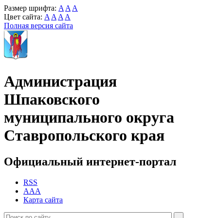
Размер шрифта:
A
A
A
Цвет сайта:
A
A
A
A
Полная версия сайта
Администрация
Шпаковского
муниципального округа
Ставропольского края
Официальный интернет-портал
RSS
AAA
Карта сайта