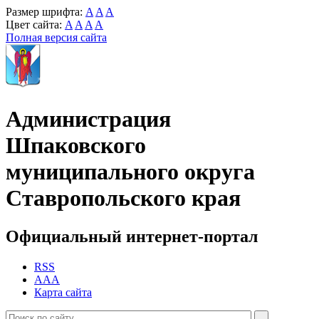
Размер шрифта:
A
A
A
Цвет сайта:
A
A
A
A
Полная версия сайта
Администрация
Шпаковского
муниципального округа
Ставропольского края
Официальный интернет-портал
RSS
AAA
Карта сайта