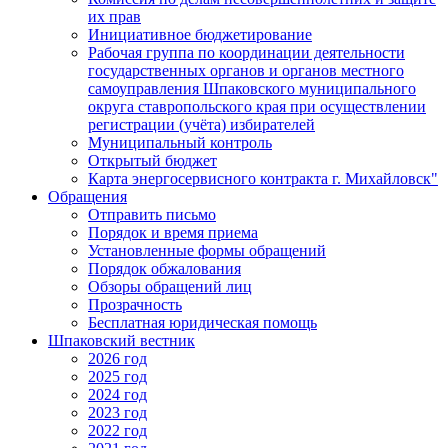
их прав
Инициативное бюджетирование
Рабочая группа по координации деятельности
государственных органов и органов местного
самоуправления Шпаковского муниципального
округа ставропольского края при осуществлении
регистрации (учёта) избирателей
Муниципальный контроль
Открытый бюджет
Карта энергосервисного контракта г. Михайловск"
Обращения
Отправить письмо
Порядок и время приема
Установленные формы обращений
Порядок обжалования
Обзоры обращений лиц
Прозрачность
Бесплатная юридическая помощь
Шпаковский вестник
2026 год
2025 год
2024 год
2023 год
2022 год