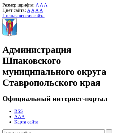
Размер шрифта:
A
A
A
Цвет сайта:
A
A
A
A
Полная версия сайта
Администрация
Шпаковского
муниципального округа
Ставропольского края
Официальный интернет-портал
RSS
AAA
Карта сайта