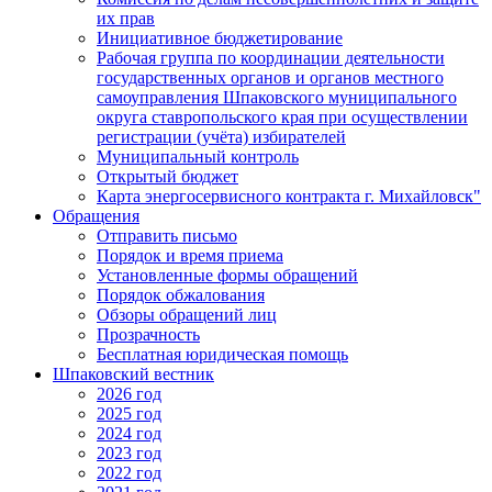
их прав
Инициативное бюджетирование
Рабочая группа по координации деятельности
государственных органов и органов местного
самоуправления Шпаковского муниципального
округа ставропольского края при осуществлении
регистрации (учёта) избирателей
Муниципальный контроль
Открытый бюджет
Карта энергосервисного контракта г. Михайловск"
Обращения
Отправить письмо
Порядок и время приема
Установленные формы обращений
Порядок обжалования
Обзоры обращений лиц
Прозрачность
Бесплатная юридическая помощь
Шпаковский вестник
2026 год
2025 год
2024 год
2023 год
2022 год