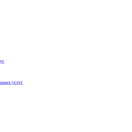
уг
ьных услуг