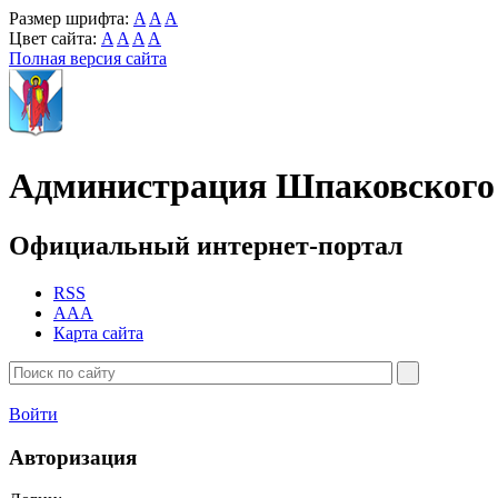
Размер шрифта:
A
A
A
Цвет сайта:
A
A
A
A
Полная версия сайта
Администрация Шпаковского 
Официальный интернет-портал
RSS
AAA
Карта сайта
Войти
Авторизация