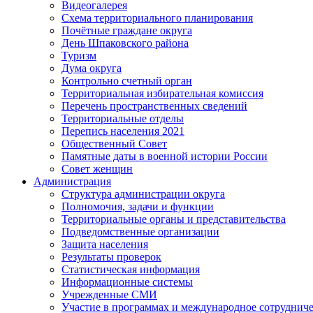
Видеогалерея
Схема территориального планирования
Почётные граждане округа
День Шпаковского района
Туризм
Дума округа
Контрольно счетный орган
Территориальная избирательная комиссия
Перечень пространственных сведений
Территориальные отделы
Перепись населения 2021
Общественный Совет
Памятные даты в военной истории России
Совет женщин
Администрация
Структура администрации округа
Полномочия, задачи и функции
Территориальные органы и представительства
Подведомственные организации
Защита населения
Результаты проверок
Статистическая информация
Информационные системы
Учрежденные СМИ
Участие в программах и международное сотруднич