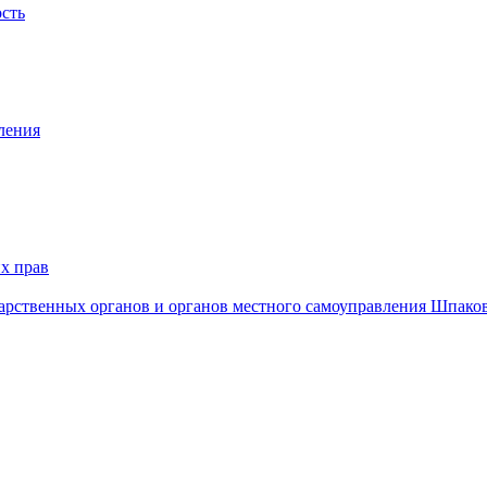
ость
ления
х прав
дарственных органов и органов местного самоуправления Шпако