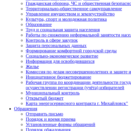
Гражданская оборона, ЧС и общественная безопасн
Территориально-общественное самоуправление
Управление имуществом и землеустройство
Культура, спорт и молодежная политика
Образование
Труд и социальная защита населения
Работы по снижению неформальной занятости насе
Контроль в сфере закупок
Защита персональных данных
Формирование комфортной городской среды
Социально-экономическое развитие
Информация для освободившихся
Жилье
Комиссия по делам несовершеннолетних и защите и
Инициативное бюджетирование
Рабочая группа по координации деятельности госу
осуществлении регистрации (учёта) избирателей
Муниципальный контроль
Открытый бюджет
Карта энергосервисного контракта г. Михайловск"
Обращения
Отправить письмо
Порядок и время приема
Установленные формы обращений
Порядок обжалования