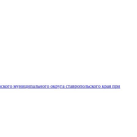
вского муниципального округа ставропольского края при