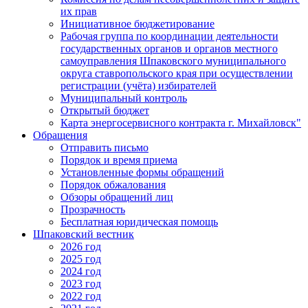
их прав
Инициативное бюджетирование
Рабочая группа по координации деятельности
государственных органов и органов местного
самоуправления Шпаковского муниципального
округа ставропольского края при осуществлении
регистрации (учёта) избирателей
Муниципальный контроль
Открытый бюджет
Карта энергосервисного контракта г. Михайловск"
Обращения
Отправить письмо
Порядок и время приема
Установленные формы обращений
Порядок обжалования
Обзоры обращений лиц
Прозрачность
Бесплатная юридическая помощь
Шпаковский вестник
2026 год
2025 год
2024 год
2023 год
2022 год