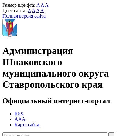
Размер шрифта:
A
A
A
Цвет сайта:
A
A
A
A
Полная версия сайта
Администрация
Шпаковского
муниципального округа
Ставропольского края
Официальный интернет-портал
RSS
AAA
Карта сайта