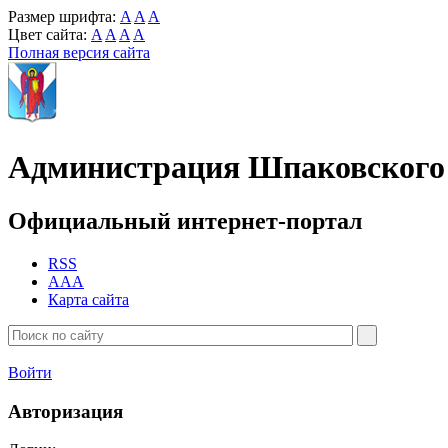
Размер шрифта:
A
A
A
Цвет сайта:
A
A
A
A
Полная версия сайта
Администрация Шпаковского 
Официальный интернет-портал
RSS
AAA
Карта сайта
Войти
Авторизация