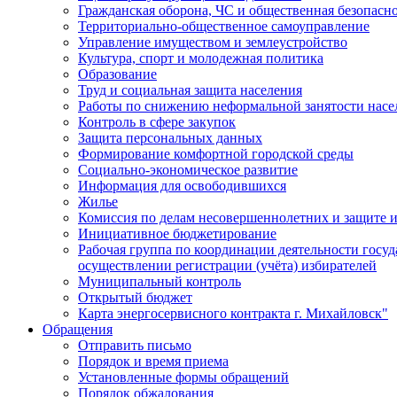
Гражданская оборона, ЧС и общественная безопасн
Территориально-общественное самоуправление
Управление имуществом и землеустройство
Культура, спорт и молодежная политика
Образование
Труд и социальная защита населения
Работы по снижению неформальной занятости насе
Контроль в сфере закупок
Защита персональных данных
Формирование комфортной городской среды
Социально-экономическое развитие
Информация для освободившихся
Жилье
Комиссия по делам несовершеннолетних и защите и
Инициативное бюджетирование
Рабочая группа по координации деятельности госу
осуществлении регистрации (учёта) избирателей
Муниципальный контроль
Открытый бюджет
Карта энергосервисного контракта г. Михайловск"
Обращения
Отправить письмо
Порядок и время приема
Установленные формы обращений
Порядок обжалования