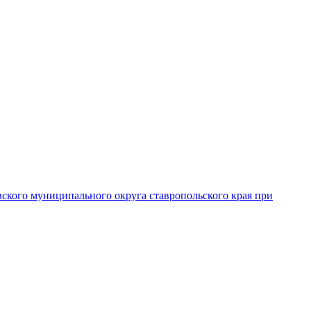
вского муниципального округа ставропольского края при