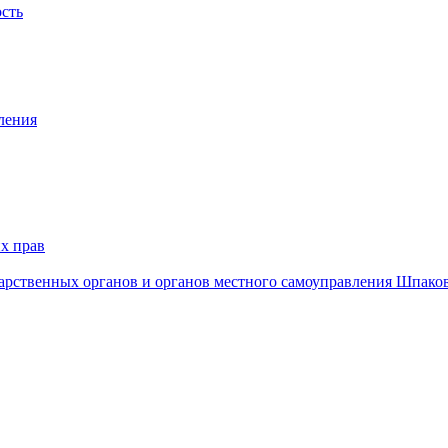
ость
ления
х прав
дарственных органов и органов местного самоуправления Шпако