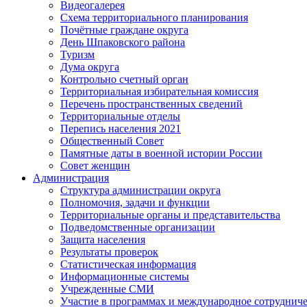
Видеогалерея
Схема территориального планирования
Почётные граждане округа
День Шпаковского района
Туризм
Дума округа
Контрольно счетный орган
Территориальная избирательная комиссия
Перечень пространственных сведений
Территориальные отделы
Перепись населения 2021
Общественный Совет
Памятные даты в военной истории России
Совет женщин
Администрация
Структура администрации округа
Полномочия, задачи и функции
Территориальные органы и представительства
Подведомственные организации
Защита населения
Результаты проверок
Статистическая информация
Информационные системы
Учрежденные СМИ
Участие в программах и международное сотруднич