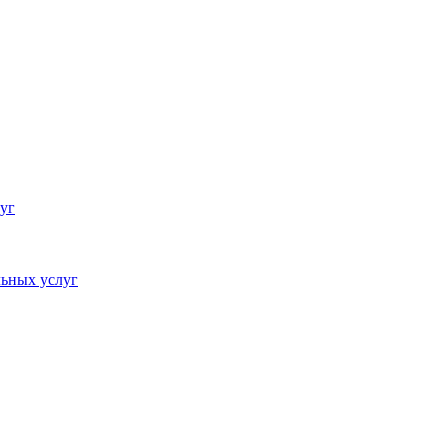
уг
ьных услуг