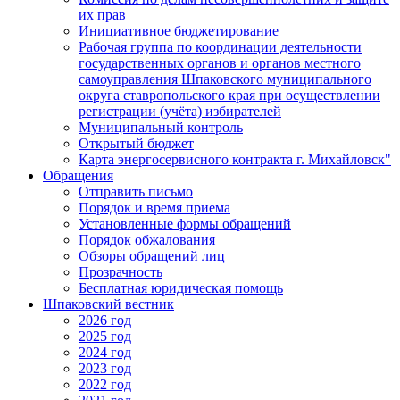
их прав
Инициативное бюджетирование
Рабочая группа по координации деятельности
государственных органов и органов местного
самоуправления Шпаковского муниципального
округа ставропольского края при осуществлении
регистрации (учёта) избирателей
Муниципальный контроль
Открытый бюджет
Карта энергосервисного контракта г. Михайловск"
Обращения
Отправить письмо
Порядок и время приема
Установленные формы обращений
Порядок обжалования
Обзоры обращений лиц
Прозрачность
Бесплатная юридическая помощь
Шпаковский вестник
2026 год
2025 год
2024 год
2023 год
2022 год