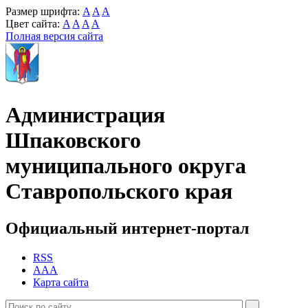
Размер шрифта:
A
A
A
Цвет сайта:
A
A
A
A
Полная версия сайта
Администрация
Шпаковского
муниципального округа
Ставропольского края
Официальный интернет-портал
RSS
AAA
Карта сайта