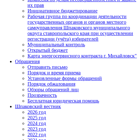
их прав
Инициативное бюджетирование
Рабочая группа по координации деятельности
государственных органов и органов местного
самоуправления Шпаковского муниципального
округа ставропольского края при осуществлении
регистрации (учёта) избирателей
Муниципальный контроль
Открытый бюджет
Карта энергосервисного контракта г. Михайловск"
Обращения
Отправить письмо
Порядок и время приема
Установленные формы обращений
Порядок обжалования
Обзоры обращений лиц
Прозрачность
Бесплатная юридическая помощь
Шпаковский вестник
2026 год
2025 год
2024 год
2023 год
2022 год