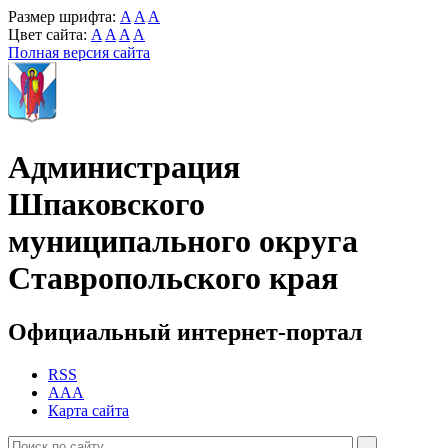
Размер шрифта:
A
A
A
Цвет сайта:
A
A
A
A
Полная версия сайта
Администрация
Шпаковского
муниципального округа
Ставропольского края
Официальный интернет-портал
RSS
AAA
Карта сайта