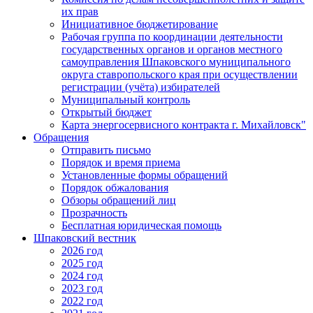
их прав
Инициативное бюджетирование
Рабочая группа по координации деятельности
государственных органов и органов местного
самоуправления Шпаковского муниципального
округа ставропольского края при осуществлении
регистрации (учёта) избирателей
Муниципальный контроль
Открытый бюджет
Карта энергосервисного контракта г. Михайловск"
Обращения
Отправить письмо
Порядок и время приема
Установленные формы обращений
Порядок обжалования
Обзоры обращений лиц
Прозрачность
Бесплатная юридическая помощь
Шпаковский вестник
2026 год
2025 год
2024 год
2023 год
2022 год