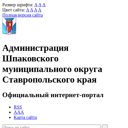
Размер шрифта:
A
A
A
Цвет сайта:
A
A
A
A
Полная версия сайта
Администрация
Шпаковского
муниципального округа
Ставропольского края
Официальный интернет-портал
RSS
AAA
Карта сайта