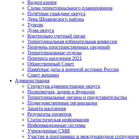
Видеогалерея
Схема территориального планирования
Почётные граждане округа
День Шпаковского района
Туризм
Дума округа
Контрольно счетный орган
Территориальная избирательная комиссия
Перечень пространственных сведений
Территориальные отделы
Перепись населения 2021
Общественный Совет
Памятные даты в военной истории России
Совет женщин
Администрация
Структура администрации округа
Полномочия, задачи и функции
Территориальные органы и представительства
Подведомственные организации
Защита населения
Результаты проверок
Статистическая информация
Информационные системы
Учрежденные СМИ
Участие в программах и международное сотруднич