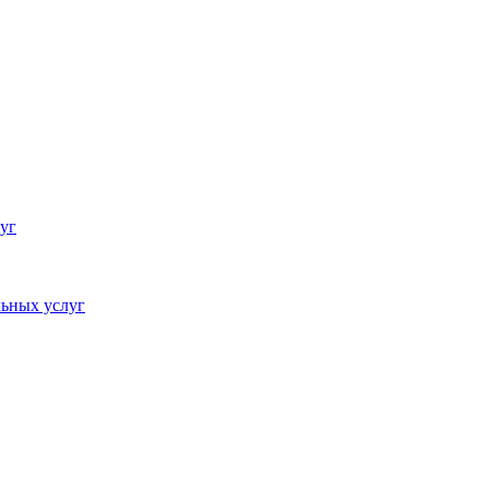
уг
ьных услуг