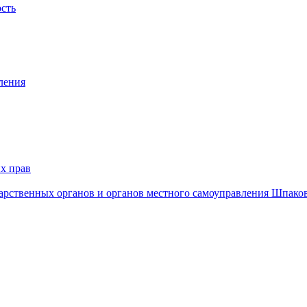
ость
ления
х прав
дарственных органов и органов местного самоуправления Шпако