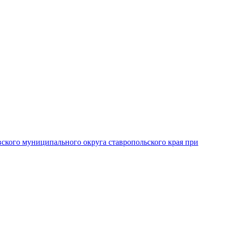
вского муниципального округа ставропольского края при