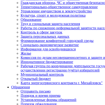
Гражданская оборона, ЧС и общественная безопасн
Территориально-общественное самоуправление
Управление имуществом и землеустройство
Культура, спорт и молодежная политика
Образование
Труд и социальная защита населения
Работы по снижению неформальной занятости насе
Контроль в сфере закупок
Защита персональных данных
Формирование комфортной городской среды
Социально-экономическое развитие
Информация для освободившихся
Жилье
Комиссия по делам несовершеннолетних и защите и
Инициативное бюджетирование
Рабочая группа по координации деятельности госу
осуществлении регистрации (учёта) избирателей
Муниципальный контроль
Открытый бюджет
Карта энергосервисного контракта г. Михайловск"
Обращения
Отправить письмо
Порядок и время приема
Установленные формы обращений
Порядок обжалования