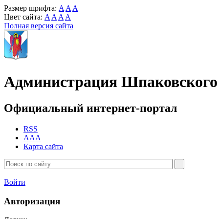
Размер шрифта:
A
A
A
Цвет сайта:
A
A
A
A
Полная версия сайта
Администрация Шпаковского 
Официальный интернет-портал
RSS
AAA
Карта сайта
Войти
Авторизация