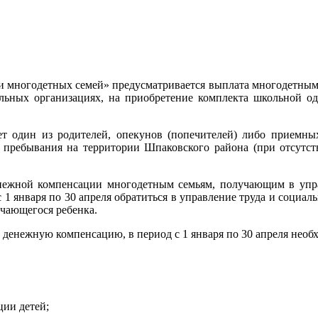
и многодетных семей» предусматривается выплата многодетным
ельных организациях, на приобретение комплекта школьной 
т один из родителей, опекунов (попечителей) либо приемны
 пребывания на территории Шпаковского района (при отсутств
енежной компенсации многодетным семьям, получающим в уп
с 1 января по 30 апреля обратиться в управление труда и социа
учающегося ребенка.
 денежную компенсацию, в период с 1 января по 30 апреля необ
ии детей;