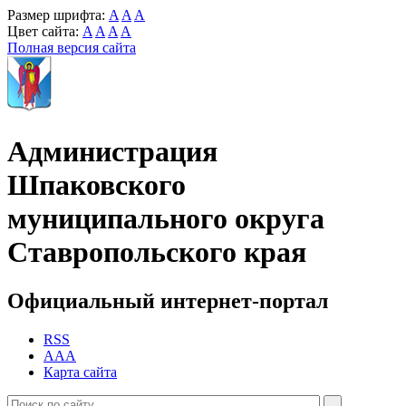
Размер шрифта:
A
A
A
Цвет сайта:
A
A
A
A
Полная версия сайта
Администрация
Шпаковского
муниципального округа
Ставропольского края
Официальный интернет-портал
RSS
AAA
Карта сайта