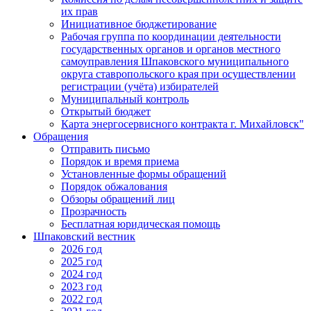
их прав
Инициативное бюджетирование
Рабочая группа по координации деятельности
государственных органов и органов местного
самоуправления Шпаковского муниципального
округа ставропольского края при осуществлении
регистрации (учёта) избирателей
Муниципальный контроль
Открытый бюджет
Карта энергосервисного контракта г. Михайловск"
Обращения
Отправить письмо
Порядок и время приема
Установленные формы обращений
Порядок обжалования
Обзоры обращений лиц
Прозрачность
Бесплатная юридическая помощь
Шпаковский вестник
2026 год
2025 год
2024 год
2023 год
2022 год