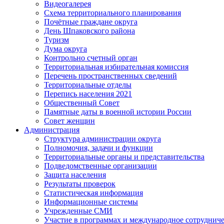
Видеогалерея
Схема территориального планирования
Почётные граждане округа
День Шпаковского района
Туризм
Дума округа
Контрольно счетный орган
Территориальная избирательная комиссия
Перечень пространственных сведений
Территориальные отделы
Перепись населения 2021
Общественный Совет
Памятные даты в военной истории России
Совет женщин
Администрация
Структура администрации округа
Полномочия, задачи и функции
Территориальные органы и представительства
Подведомственные организации
Защита населения
Результаты проверок
Статистическая информация
Информационные системы
Учрежденные СМИ
Участие в программах и международное сотруднич