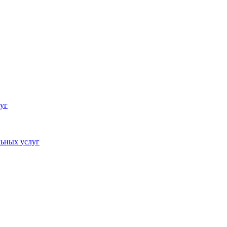
уг
ьных услуг