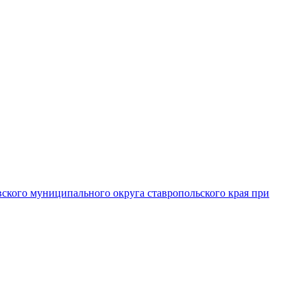
вского муниципального округа ставропольского края при