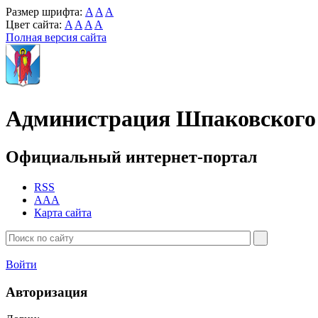
Размер шрифта:
A
A
A
Цвет сайта:
A
A
A
A
Полная версия сайта
Администрация Шпаковского 
Официальный интернет-портал
RSS
AAA
Карта сайта
Войти
Авторизация