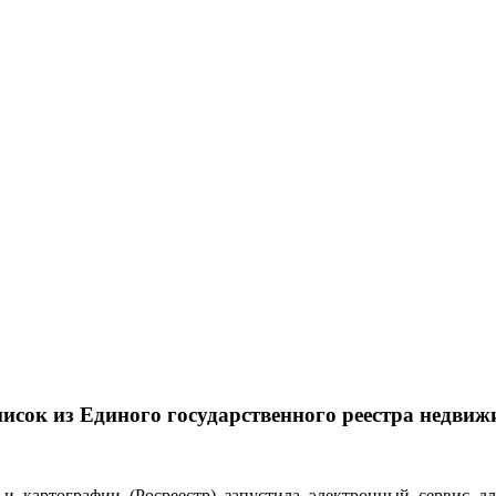
писок из Единого государственного реестра недви
 и картографии (Росреестр) запустила электронный сервис д