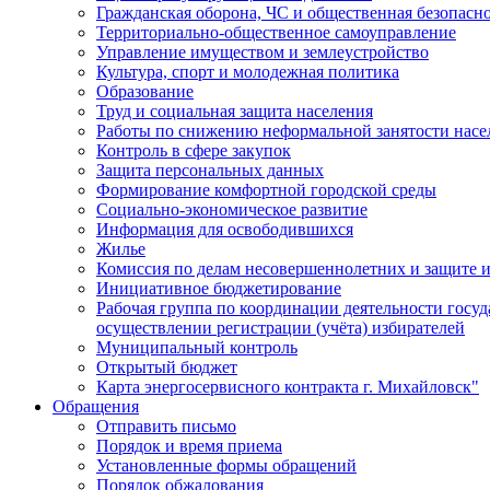
Гражданская оборона, ЧС и общественная безопасн
Территориально-общественное самоуправление
Управление имуществом и землеустройство
Культура, спорт и молодежная политика
Образование
Труд и социальная защита населения
Работы по снижению неформальной занятости насе
Контроль в сфере закупок
Защита персональных данных
Формирование комфортной городской среды
Социально-экономическое развитие
Информация для освободившихся
Жилье
Комиссия по делам несовершеннолетних и защите и
Инициативное бюджетирование
Рабочая группа по координации деятельности госу
осуществлении регистрации (учёта) избирателей
Муниципальный контроль
Открытый бюджет
Карта энергосервисного контракта г. Михайловск"
Обращения
Отправить письмо
Порядок и время приема
Установленные формы обращений
Порядок обжалования