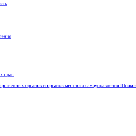
ость
ления
х прав
дарственных органов и органов местного самоуправления Шпако