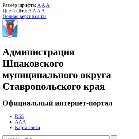
Размер шрифта:
A
A
A
Цвет сайта:
A
A
A
A
Полная версия сайта
Администрация
Шпаковского
муниципального округа
Ставропольского края
Официальный интернет-портал
RSS
AAA
Карта сайта