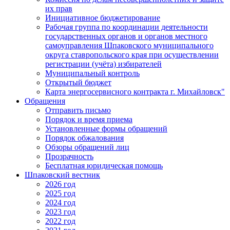
их прав
Инициативное бюджетирование
Рабочая группа по координации деятельности
государственных органов и органов местного
самоуправления Шпаковского муниципального
округа ставропольского края при осуществлении
регистрации (учёта) избирателей
Муниципальный контроль
Открытый бюджет
Карта энергосервисного контракта г. Михайловск"
Обращения
Отправить письмо
Порядок и время приема
Установленные формы обращений
Порядок обжалования
Обзоры обращений лиц
Прозрачность
Бесплатная юридическая помощь
Шпаковский вестник
2026 год
2025 год
2024 год
2023 год
2022 год