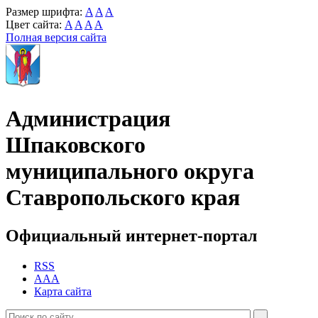
Размер шрифта:
A
A
A
Цвет сайта:
A
A
A
A
Полная версия сайта
Администрация
Шпаковского
муниципального округа
Ставропольского края
Официальный интернет-портал
RSS
AAA
Карта сайта