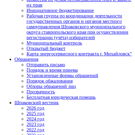
их прав
Инициативное бюджетирование
Рабочая группа по координации деятельности
государственных органов и органов местного
самоуправления Шпаковского муниципального
округа ставропольского края при осуществлении
регистрации (учёта) избирателей
Муниципальный контроль
Открытый бюджет
Карта энергосервисного контракта г. Михайловск"
Обращения
Отправить письмо
Порядок и время приема
Установленные формы обращений
Порядок обжалования
Обзоры обращений лиц
Прозрачность
Бесплатная юридическая помощь
Шпаковский вестник
2026 год
2025 год
2024 год
2023 год
2022 год