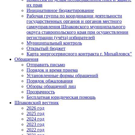
их прав
Инициативное бюджетирование
Рабочая группа по координации деятельности
государственных органов и органов местного
самоуправления Шпаковского муниципального
округа ставропольского края при осуществлении
регистрации (учёта) избирателей
Муниципальный контроль
Открытый бюджет
Карта энергосервисного контракта г. Михайловск"
Обращения
Отправить письмо
Порядок и время приема
Установленные формы обращений
Порядок обжалования
Обзоры обращений лиц
Прозрачность
Бесплатная юридическая помощь
Шпаковский вестник
2026 год
2025 год
2024 год
2023 год
2022 год