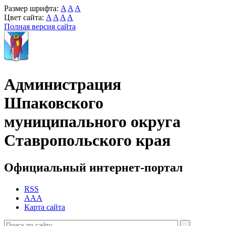
Размер шрифта:
A
A
A
Цвет сайта:
A
A
A
A
Полная версия сайта
Администрация
Шпаковского
муниципального округа
Ставропольского края
Официальный интернет-портал
RSS
AAA
Карта сайта