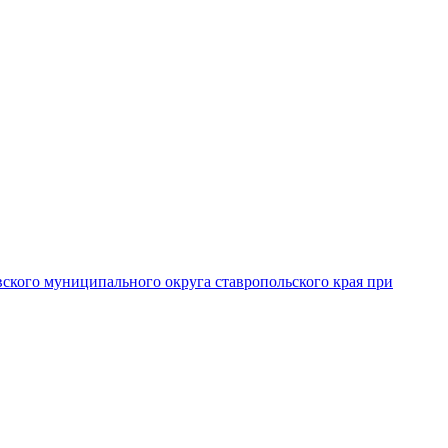
вского муниципального округа ставропольского края при