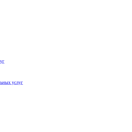
уг
ьных услуг