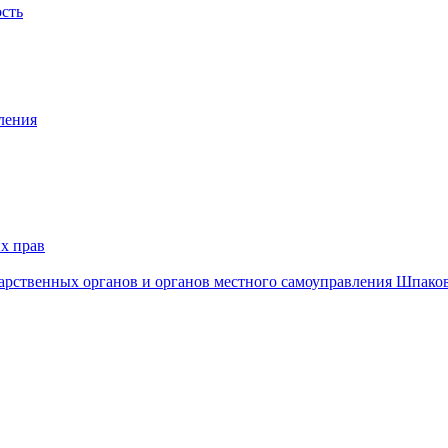
ость
ления
х прав
дарственных органов и органов местного самоуправления Шпако