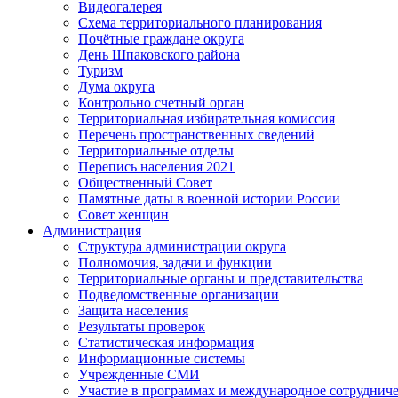
Видеогалерея
Схема территориального планирования
Почётные граждане округа
День Шпаковского района
Туризм
Дума округа
Контрольно счетный орган
Территориальная избирательная комиссия
Перечень пространственных сведений
Территориальные отделы
Перепись населения 2021
Общественный Совет
Памятные даты в военной истории России
Совет женщин
Администрация
Структура администрации округа
Полномочия, задачи и функции
Территориальные органы и представительства
Подведомственные организации
Защита населения
Результаты проверок
Статистическая информация
Информационные системы
Учрежденные СМИ
Участие в программах и международное сотруднич