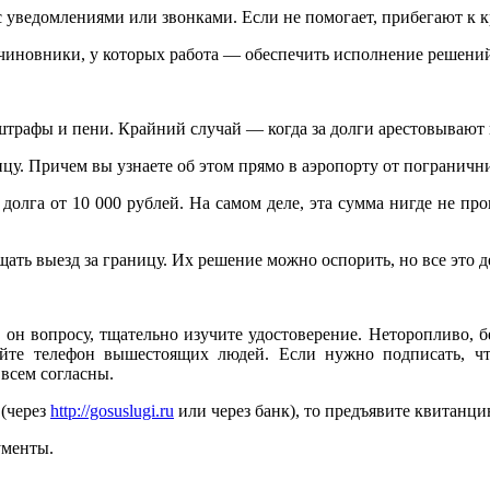
с уведомлениями или звонками. Если не помогает, прибегают к 
чиновники, у которых работа — обеспечить исполнение решений
штрафы и пени. Крайний случай — когда за долги арестовывают
ицу. Причем вы узнаете об этом прямо в аэропорту от пограничн
долга от 10 000 рублей. На самом деле, эта сумма нигде не про
ь выезд за границу. Их решение можно оспорить, но все это де
 он вопросу, тщательно изучите удостоверение. Неторопливо, б
айте телефон вышестоящих людей. Если нужно подписать, 
 всем согласны.
 (через
http://gosuslugi.ru
или через банк), то предъявите квитанци
ументы.