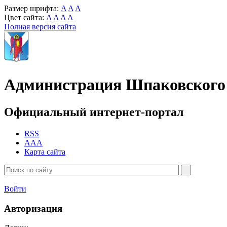
Размер шрифта:
A
A
A
Цвет сайта:
A
A
A
A
Полная версия сайта
Администрация Шпаковского 
Официальный интернет-портал
RSS
AAA
Карта сайта
Войти
Авторизация