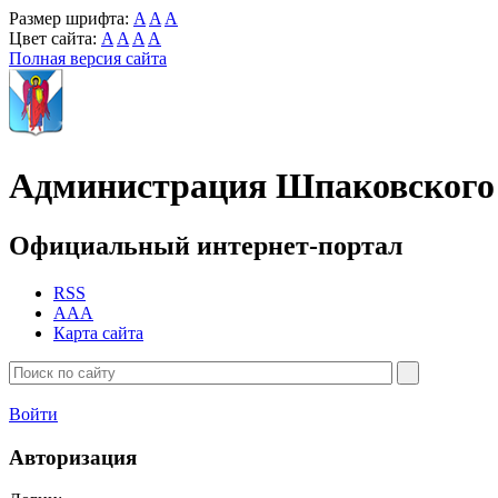
Размер шрифта:
A
A
A
Цвет сайта:
A
A
A
A
Полная версия сайта
Администрация Шпаковского 
Официальный интернет-портал
RSS
AAA
Карта сайта
Войти
Авторизация