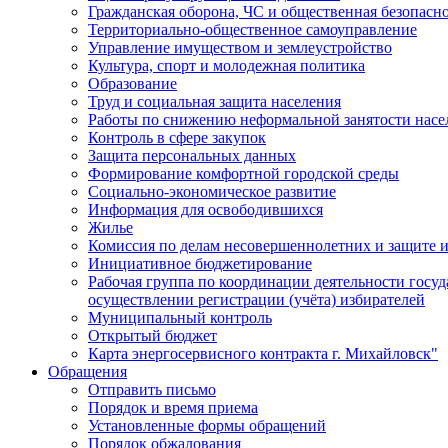
Гражданская оборона, ЧС и общественная безопасн
Территориально-общественное самоуправление
Управление имуществом и землеустройство
Культура, спорт и молодежная политика
Образование
Труд и социальная защита населения
Работы по снижению неформальной занятости насе
Контроль в сфере закупок
Защита персональных данных
Формирование комфортной городской среды
Социально-экономическое развитие
Информация для освободившихся
Жилье
Комиссия по делам несовершеннолетних и защите и
Инициативное бюджетирование
Рабочая группа по координации деятельности госу
осуществлении регистрации (учёта) избирателей
Муниципальный контроль
Открытый бюджет
Карта энергосервисного контракта г. Михайловск"
Обращения
Отправить письмо
Порядок и время приема
Установленные формы обращений
Порядок обжалования