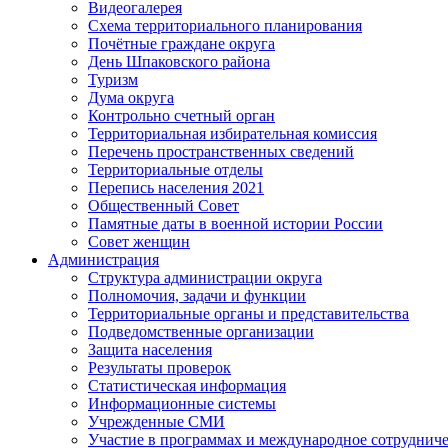
Видеогалерея
Схема территориального планирования
Почётные граждане округа
День Шпаковского района
Туризм
Дума округа
Контрольно счетный орган
Территориальная избирательная комиссия
Перечень пространственных сведений
Территориальные отделы
Перепись населения 2021
Общественный Совет
Памятные даты в военной истории России
Совет женщин
Администрация
Структура администрации округа
Полномочия, задачи и функции
Территориальные органы и представительства
Подведомственные организации
Защита населения
Результаты проверок
Статистическая информация
Информационные системы
Учрежденные СМИ
Участие в программах и международное сотруднич