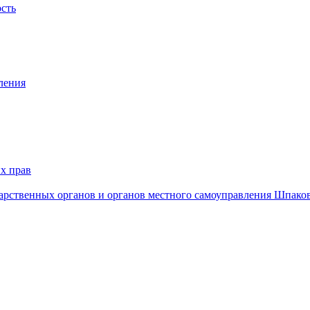
ость
ления
х прав
дарственных органов и органов местного самоуправления Шпако