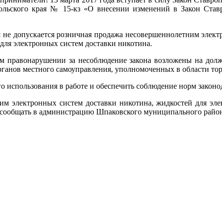
опольского края № 15-кз «О внесении изменений в Закон Ста
ая не допускается розничная продажа несовершеннолетним элект
 для электронных систем доставки никотина.
м правонарушении за несоблюдение закона возложены на долж
рганов местного самоуправления, уполномоченных в области тор
использования в работе и обеспечить соблюдение норм законод
м электронных систем доставки никотина, жидкостей для элек
сообщать в администрацию Шпаковского муниципального района 