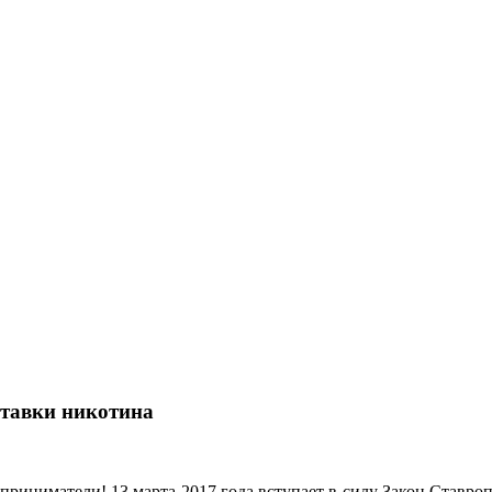
ставки никотина
риниматели! 13 марта 2017 года вступает в силу Закон Ставро