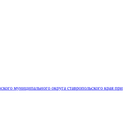
вского муниципального округа ставропольского края при