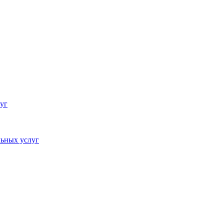
уг
ьных услуг