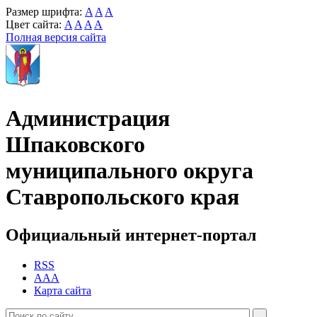
Размер шрифта:
A
A
A
Цвет сайта:
A
A
A
A
Полная версия сайта
Администрация
Шпаковского
муниципального округа
Ставропольского края
Официальный интернет-портал
RSS
AAA
Карта сайта