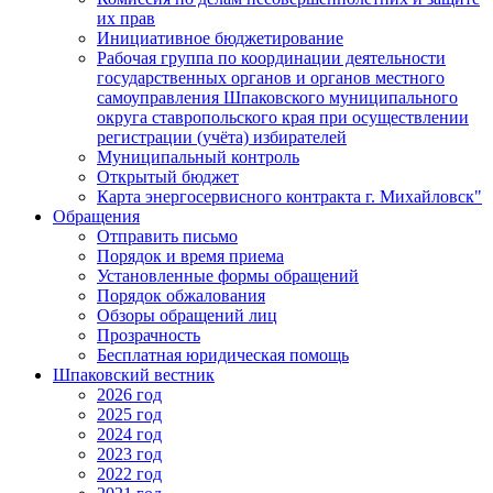
их прав
Инициативное бюджетирование
Рабочая группа по координации деятельности
государственных органов и органов местного
самоуправления Шпаковского муниципального
округа ставропольского края при осуществлении
регистрации (учёта) избирателей
Муниципальный контроль
Открытый бюджет
Карта энергосервисного контракта г. Михайловск"
Обращения
Отправить письмо
Порядок и время приема
Установленные формы обращений
Порядок обжалования
Обзоры обращений лиц
Прозрачность
Бесплатная юридическая помощь
Шпаковский вестник
2026 год
2025 год
2024 год
2023 год
2022 год