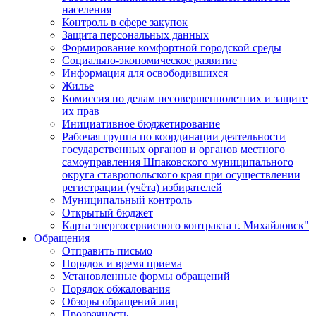
населения
Контроль в сфере закупок
Защита персональных данных
Формирование комфортной городской среды
Социально-экономическое развитие
Информация для освободившихся
Жилье
Комиссия по делам несовершеннолетних и защите
их прав
Инициативное бюджетирование
Рабочая группа по координации деятельности
государственных органов и органов местного
самоуправления Шпаковского муниципального
округа ставропольского края при осуществлении
регистрации (учёта) избирателей
Муниципальный контроль
Открытый бюджет
Карта энергосервисного контракта г. Михайловск"
Обращения
Отправить письмо
Порядок и время приема
Установленные формы обращений
Порядок обжалования
Обзоры обращений лиц
Прозрачность