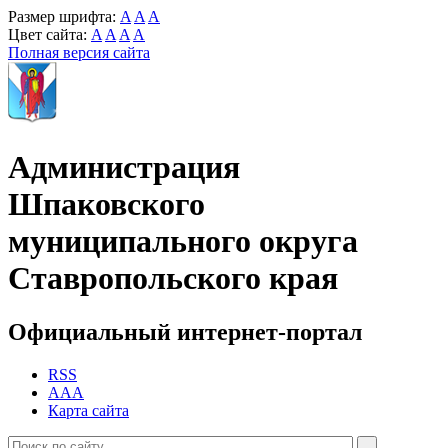
Размер шрифта:
A
A
A
Цвет сайта:
A
A
A
A
Полная версия сайта
Администрация
Шпаковского
муниципального округа
Ставропольского края
Официальный интернет-портал
RSS
AAA
Карта сайта