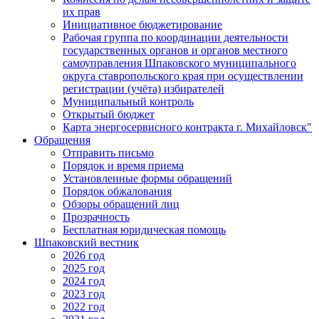
их прав
Инициативное бюджетирование
Рабочая группа по координации деятельности
государственных органов и органов местного
самоуправления Шпаковского муниципального
округа ставропольского края при осуществлении
регистрации (учёта) избирателей
Муниципальный контроль
Открытый бюджет
Карта энергосервисного контракта г. Михайловск"
Обращения
Отправить письмо
Порядок и время приема
Установленные формы обращений
Порядок обжалования
Обзоры обращений лиц
Прозрачность
Бесплатная юридическая помощь
Шпаковский вестник
2026 год
2025 год
2024 год
2023 год
2022 год