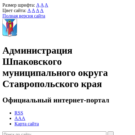
Размер шрифта:
A
A
A
Цвет сайта:
A
A
A
A
Полная версия сайта
Администрация
Шпаковского
муниципального округа
Ставропольского края
Официальный интернет-портал
RSS
AAA
Карта сайта