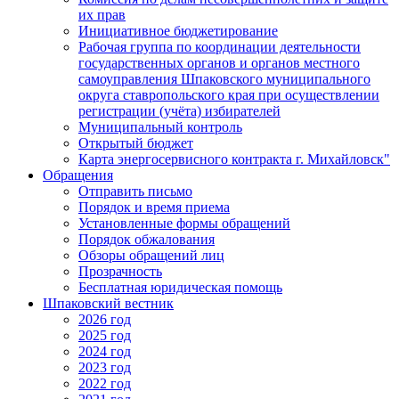
их прав
Инициативное бюджетирование
Рабочая группа по координации деятельности
государственных органов и органов местного
самоуправления Шпаковского муниципального
округа ставропольского края при осуществлении
регистрации (учёта) избирателей
Муниципальный контроль
Открытый бюджет
Карта энергосервисного контракта г. Михайловск"
Обращения
Отправить письмо
Порядок и время приема
Установленные формы обращений
Порядок обжалования
Обзоры обращений лиц
Прозрачность
Бесплатная юридическая помощь
Шпаковский вестник
2026 год
2025 год
2024 год
2023 год
2022 год