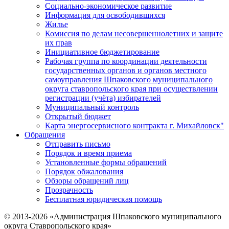
Социально-экономическое развитие
Информация для освободившихся
Жилье
Комиссия по делам несовершеннолетних и защите
их прав
Инициативное бюджетирование
Рабочая группа по координации деятельности
государственных органов и органов местного
самоуправления Шпаковского муниципального
округа ставропольского края при осуществлении
регистрации (учёта) избирателей
Муниципальный контроль
Открытый бюджет
Карта энергосервисного контракта г. Михайловск"
Обращения
Отправить письмо
Порядок и время приема
Установленные формы обращений
Порядок обжалования
Обзоры обращений лиц
Прозрачность
Бесплатная юридическая помощь
© 2013-2026 «Администрация Шпаковского муниципального
округа Ставропольского края»