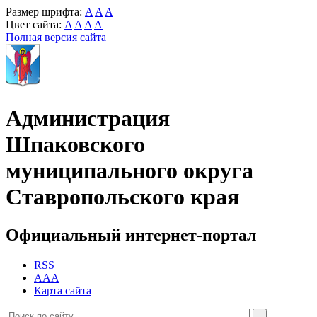
Размер шрифта:
A
A
A
Цвет сайта:
A
A
A
A
Полная версия сайта
Администрация
Шпаковского
муниципального округа
Ставропольского края
Официальный интернет-портал
RSS
AAA
Карта сайта