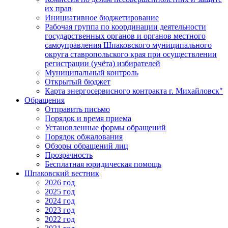
их прав
Инициативное бюджетирование
Рабочая группа по координации деятельности
государственных органов и органов местного
самоуправления Шпаковского муниципального
округа ставропольского края при осуществлении
регистрации (учёта) избирателей
Муниципальный контроль
Открытый бюджет
Карта энергосервисного контракта г. Михайловск"
Обращения
Отправить письмо
Порядок и время приема
Установленные формы обращений
Порядок обжалования
Обзоры обращений лиц
Прозрачность
Бесплатная юридическая помощь
Шпаковский вестник
2026 год
2025 год
2024 год
2023 год
2022 год