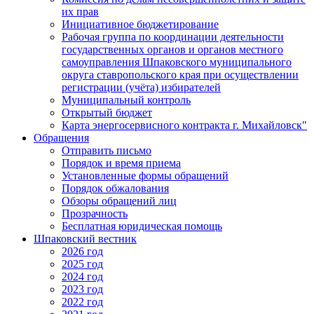
их прав
Инициативное бюджетирование
Рабочая группа по координации деятельности
государственных органов и органов местного
самоуправления Шпаковского муниципального
округа ставропольского края при осуществлении
регистрации (учёта) избирателей
Муниципальный контроль
Открытый бюджет
Карта энергосервисного контракта г. Михайловск"
Обращения
Отправить письмо
Порядок и время приема
Установленные формы обращений
Порядок обжалования
Обзоры обращений лиц
Прозрачность
Бесплатная юридическая помощь
Шпаковский вестник
2026 год
2025 год
2024 год
2023 год
2022 год