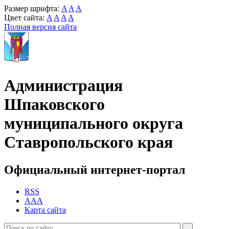
Размер шрифта:
A
A
A
Цвет сайта:
A
A
A
A
Полная версия сайта
Администрация
Шпаковского
муниципального округа
Ставропольского края
Официальный интернет-портал
RSS
AAA
Карта сайта