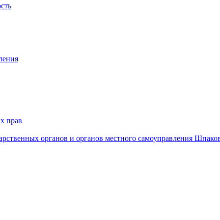
ость
ления
х прав
дарственных органов и органов местного самоуправления Шпако