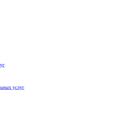
уг
ьных услуг