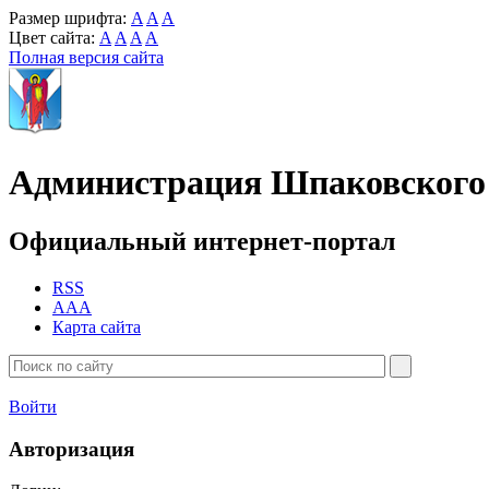
Размер шрифта:
A
A
A
Цвет сайта:
A
A
A
A
Полная версия сайта
Администрация Шпаковского 
Официальный интернет-портал
RSS
AAA
Карта сайта
Войти
Авторизация