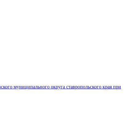
вского муниципального округа ставропольского края при