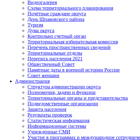
Видеогалерея
Схема территориального планирования
Почётные граждане округа
День Шпаковского района
Туризм
Дума округа
Контрольно счетный орган
Территориальная избирательная комиссия
Перечень пространственных сведений
Территориальные отделы
Перепись населения 2021
Общественный Совет
Памятные даты в военной истории России
Совет женщин
Администрация
Структура администрации округа
Полномочия, задачи и функции
Территориальные органы и представительства
Подведомственные организации
Защита населения
Результаты проверок
Статистическая информация
Информационные системы
Учрежденные СМИ
Участие в программах и международное сотруднич