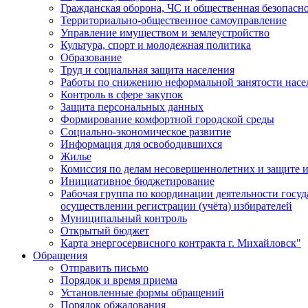
Гражданская оборона, ЧС и общественная безопасн
Территориально-общественное самоуправление
Управление имуществом и землеустройство
Культура, спорт и молодежная политика
Образование
Труд и социальная защита населения
Работы по снижению неформальной занятости насе
Контроль в сфере закупок
Защита персональных данных
Формирование комфортной городской среды
Социально-экономическое развитие
Информация для освободившихся
Жилье
Комиссия по делам несовершеннолетних и защите и
Инициативное бюджетирование
Рабочая группа по координации деятельности госу
осуществлении регистрации (учёта) избирателей
Муниципальный контроль
Открытый бюджет
Карта энергосервисного контракта г. Михайловск"
Обращения
Отправить письмо
Порядок и время приема
Установленные формы обращений
Порядок обжалования