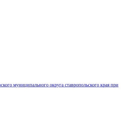
вского муниципального округа ставропольского края при