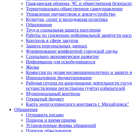
Гражданская оборона, ЧС и общественная безопасн
Территориально-общественное самоуправление
Управление имуществом и землеустройство
Культура, спорт и молодежная политика
Образование
Труд и социальная защита населения
Работы по снижению неформальной занятости насе
Контроль в сфере закупок
Защита персональных данных
Формирование комфортной городской среды
Социально-экономическое развитие
Информация для освободившихся
Жилье
Комиссия по делам несовершеннолетних и защите и
Инициативное бюджетирование
Рабочая группа по координации деятельности госу
осуществлении регистрации (учёта) избирателей
Муниципальный контроль
Открытый бюджет
Карта энергосервисного контракта г. Михайловск"
Обращения
Отправить письмо
Порядок и время приема
Установленные формы обращений
Порядок обжалования