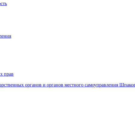
ость
ления
х прав
дарственных органов и органов местного самоуправления Шпако