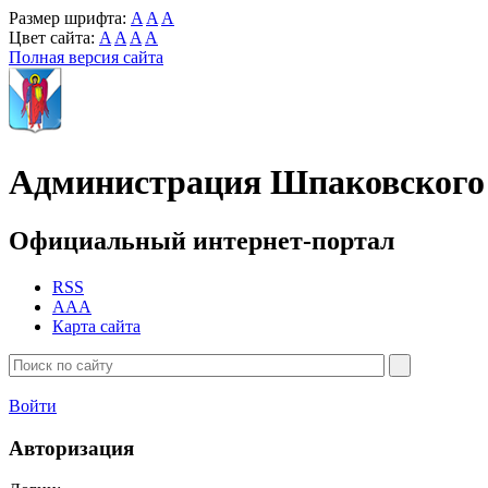
Размер шрифта:
A
A
A
Цвет сайта:
A
A
A
A
Полная версия сайта
Администрация Шпаковского 
Официальный интернет-портал
RSS
AAA
Карта сайта
Войти
Авторизация