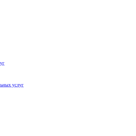
уг
ьных услуг